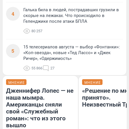
Галька била в людей, пострадавших грузили в
4
скорые на лежаках. Что происходило в
Геленджике после атаки БПЛА
80 257
15 телесериалов августа — выбор «Фонтанки»:
5
«Коп-звезда», новые «Тед Лассо» и «Джек
Ричер», «Одержимость»
55 866
27
МНЕНИЕ
МНЕНИЕ
Дженнифер Лопес — не
«Решение по мн
наша мымра.
принято».
Американцы сняли
Неизвестный Тр
свой «Служебный
роман»: что из этого
вышло