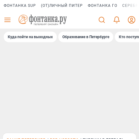
ФОНТАНКА SUP
(ОТ)ЛИЧНЫЙ ПИТЕР
ФОНТАНКА ГО
СЕРЕБР
Куда пойти на выходных
Образование в Петербурге
Кто поступ