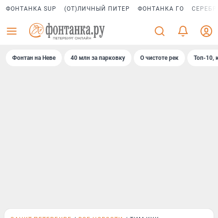
ФОНТАНКА SUP
(ОТ)ЛИЧНЫЙ ПИТЕР
ФОНТАНКА ГО
СЕРЕБР
Фонтан на Неве
40 млн за парковку
О чистоте рек
Топ-10, 