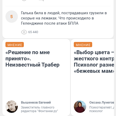
Галька била в людей, пострадавших грузили в
5
скорые на лежаках. Что происходило в
Геленджике после атаки БПЛА
65 440
МНЕНИЕ
МНЕНИЕ
«Решение по мне
«Выбор цвета —
принято».
жесткого контр
Неизвестный Трабер
Психолог разне
«бежевых мам»
Вышенков Евгений
Оксана Лунегова
Заместитель главного
Психотерапевт, д
редактора "Фонтанки.ру"
психолог