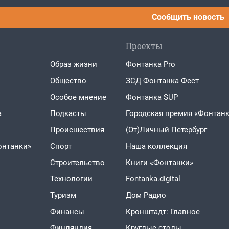
Сообщить новость
Проекты
Образ жизни
Фонтанка Pro
Общество
ЗСД Фонтанка Фест
Особое мнение
Фонтанка SUP
а
Подкасты
Городская премия «Фонтанк
Проиcшествия
(От)Личный Петербург
онтанки»
Спорт
Наша коллекция
Строительство
Книги «Фонтанки»
Технологии
Fontanka.digital
Туризм
Дом Радио
Финансы
Кронштадт: Главное
Финляндия
Круглые столы