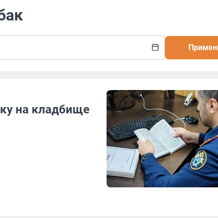
бак
Примен
рку на кладбище