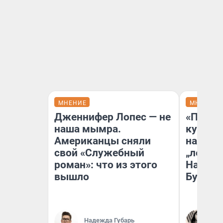
МНЕНИЕ
МНЕНИЕ
Дженнифер Лопес — не
«Пласт
наша мымра.
культу
Американцы сняли
назван
свой «Служебный
„ленинг
роман»: что из этого
На сме
вышло
Бурлак
Се
Надежда Губарь