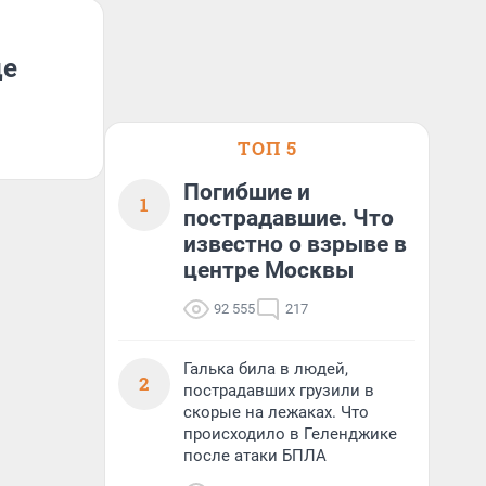
це
ТОП 5
Погибшие и
1
пострадавшие. Что
известно о взрыве в
центре Москвы
92 555
217
Галька била в людей,
2
пострадавших грузили в
скорые на лежаках. Что
происходило в Геленджике
после атаки БПЛА