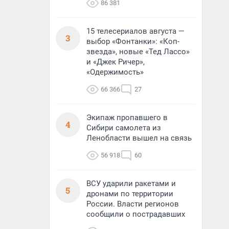
86 381
15 телесериалов августа —
3
выбор «Фонтанки»: «Коп-
звезда», новые «Тед Лассо»
и «Джек Ричер»,
«Одержимость»
66 366
27
Экипаж пропавшего в
4
Сибири самолета из
Ленобласти вышел на связь
56 918
60
ВСУ ударили ракетами и
5
дронами по территории
России. Власти регионов
сообщили о пострадавших