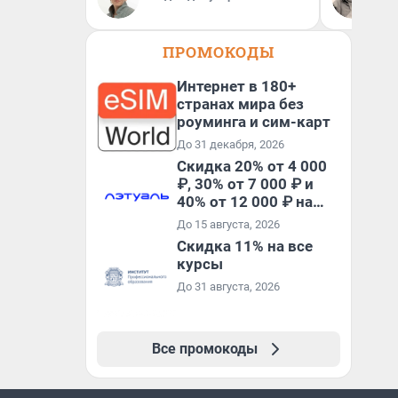
Ав
ПРОМОКОДЫ
Интернет в 180+
странах мира без
роуминга и сим-карт
До 31 декабря, 2026
Скидка 20% от 4 000
₽, 30% от 7 000 ₽ и
40% от 12 000 ₽ на
первый и все
До 15 августа, 2026
повторные заказы по
Скидка 11% на все
промокоду ТРЕНД
курсы
До 31 августа, 2026
Все промокоды