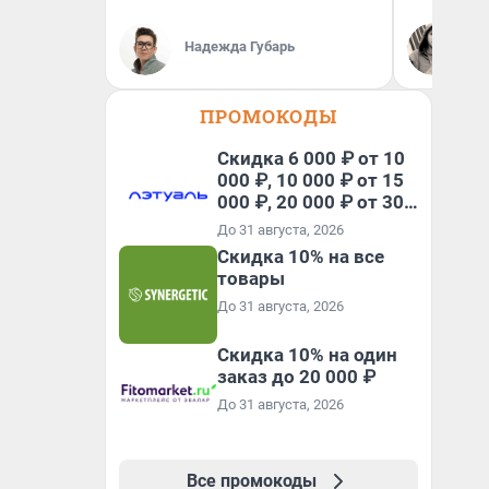
Се
Надежда Губарь
Ав
ПРОМОКОДЫ
Скидка 6 000 ₽ от 10
000 ₽, 10 000 ₽ от 15
000 ₽, 20 000 ₽ от 30
000 ₽ и 35 000 ₽ от 50
До 31 августа, 2026
000 ₽ на первый и все
Скидка 10% на все
повторные заказы по
товары
промокоду НАБЕРИ
До 31 августа, 2026
Скидка 10% на один
заказ до 20 000 ₽
До 31 августа, 2026
Все промокоды