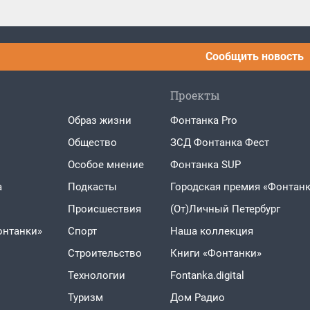
Сообщить новость
Проекты
Образ жизни
Фонтанка Pro
Общество
ЗСД Фонтанка Фест
Особое мнение
Фонтанка SUP
а
Подкасты
Городская премия «Фонтанк
Проиcшествия
(От)Личный Петербург
онтанки»
Спорт
Наша коллекция
Строительство
Книги «Фонтанки»
Технологии
Fontanka.digital
Туризм
Дом Радио