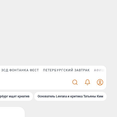
ЗСД ФОНТАНКА ФЕСТ
ПЕТЕРБУРГСКИЙ ЗАВТРАК
АФИША PLUS
рбург ищет креатив
Основатель Levrana и критика Татьяны Ким
Зач