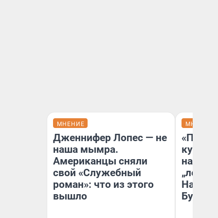
МНЕНИЕ
МНЕНИЕ
Дженнифер Лопес — не
«Пласт
наша мымра.
культу
Американцы сняли
назван
свой «Служебный
„ленинг
роман»: что из этого
На сме
вышло
Бурлак