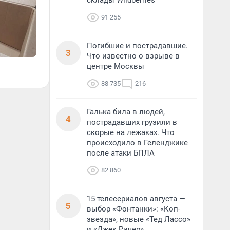
склады Wildberries
91 255
Погибшие и пострадавшие.
3
Что известно о взрыве в
центре Москвы
88 735
216
Галька била в людей,
4
пострадавших грузили в
скорые на лежаках. Что
происходило в Геленджике
после атаки БПЛА
82 860
15 телесериалов августа —
5
выбор «Фонтанки»: «Коп-
звезда», новые «Тед Лассо»
и «Джек Ричер»,