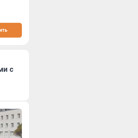
ить
ми с