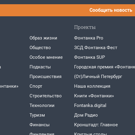
Сообщить новость
Проекты
Образ жизни
Фонтанка Pro
Общество
ЗСД Фонтанка Фест
Особое мнение
Фонтанка SUP
а
Подкасты
Городская премия «Фонтанк
Проиcшествия
(От)Личный Петербург
онтанки»
Спорт
Наша коллекция
Строительство
Книги «Фонтанки»
Технологии
Fontanka.digital
Туризм
Дом Радио
Финансы
Кронштадт: Главное
Финляндия
Круглые столы