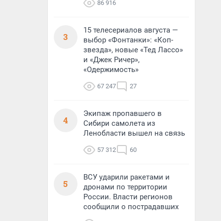
86 916
15 телесериалов августа —
3
выбор «Фонтанки»: «Коп-
звезда», новые «Тед Лассо»
и «Джек Ричер»,
«Одержимость»
67 247
27
Экипаж пропавшего в
4
Сибири самолета из
Ленобласти вышел на связь
57 312
60
ВСУ ударили ракетами и
5
дронами по территории
России. Власти регионов
сообщили о пострадавших