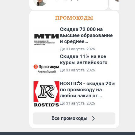
ко
ко
ПРОМОКОДЫ
Скидка 72 000 на
высшее образование
и среднее
специальное
До 31 августа, 2026
образование в
Скидка 11% на все
первый год обучения
курсы английского
До 31 августа, 2026
ROSTIC'S - скидка 20%
по промокоду на
любой заказ от
3199₽!
До 31 августа, 2026
Все промокоды