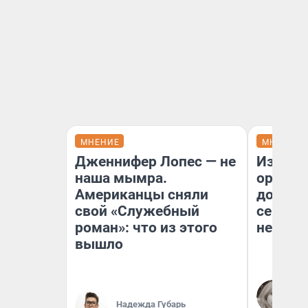
МНЕНИЕ
МНЕНИЕ
Дженнифер Лопес — не
Изъяти
наша мымра.
оружие
Американцы сняли
довери
свой «Служебный
сейчас 
роман»: что из этого
невоз
вышло
Ев
За
сл
Надежда Губарь