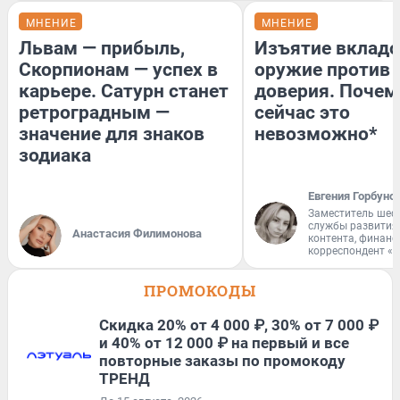
МНЕНИЕ
МНЕНИЕ
Львам — прибыль,
Изъятие вкладо
Скорпионам — успех в
оружие против
карьере. Сатурн станет
доверия. Почем
ретроградным —
сейчас это
значение для знаков
невозможно*
зодиака
Евгения Горбуно
Заместитель шеф
службы развития
Анастасия Филимонова
контента, финан
корреспондент «
ПРОМОКОДЫ
Скидка 20% от 4 000 ₽, 30% от 7 000 ₽
и 40% от 12 000 ₽ на первый и все
повторные заказы по промокоду
ТРЕНД