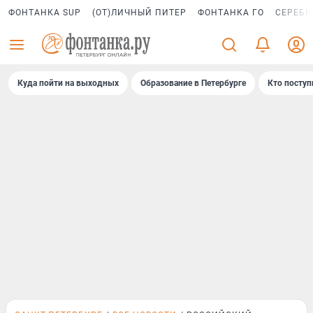
ФОНТАНКА SUP
(ОТ)ЛИЧНЫЙ ПИТЕР
ФОНТАНКА ГО
СЕРЕБР
Куда пойти на выходных
Образование в Петербурге
Кто поступ