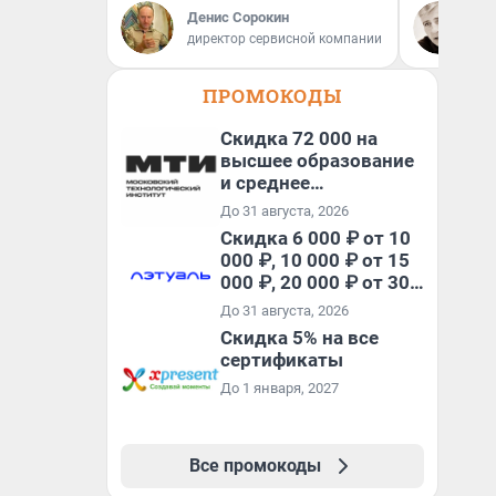
Вы
Денис Сорокин
За
директор сервисной компании
ре
ПРОМОКОДЫ
Скидка 72 000 на
высшее образование
и среднее
специальное
До 31 августа, 2026
образование в
Скидка 6 000 ₽ от 10
первый год обучения
000 ₽, 10 000 ₽ от 15
000 ₽, 20 000 ₽ от 30
000 ₽ и 35 000 ₽ от 50
До 31 августа, 2026
000 ₽ на первый и все
Скидка 5% на все
повторные заказы по
сертификаты
промокоду НАБЕРИ
До 1 января, 2027
Все промокоды