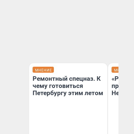
МНЕНИЕ
МНЕНИЕ
Ремонтный спецназ. К
«Решен
чему готовиться
принят
Петербургу этим летом
Неизве