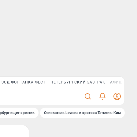
ЗСД ФОНТАНКА ФЕСТ
ПЕТЕРБУРГСКИЙ ЗАВТРАК
АФИША PLUS
рбург ищет креатив
Основатель Levrana и критика Татьяны Ким
Зач