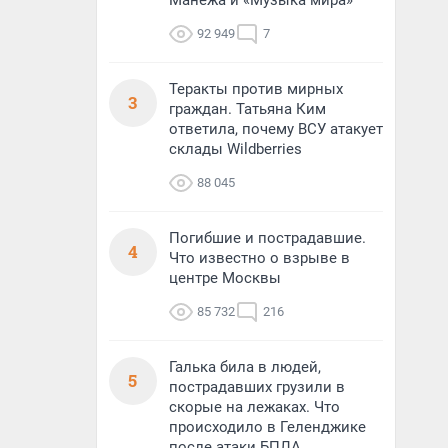
Манежа и «Музыка мира»
92 949
7
Теракты против мирных
3
граждан. Татьяна Ким
ответила, почему ВСУ атакует
склады Wildberries
88 045
Погибшие и пострадавшие.
4
Что известно о взрыве в
центре Москвы
85 732
216
Галька била в людей,
5
пострадавших грузили в
скорые на лежаках. Что
происходило в Геленджике
после атаки БПЛА