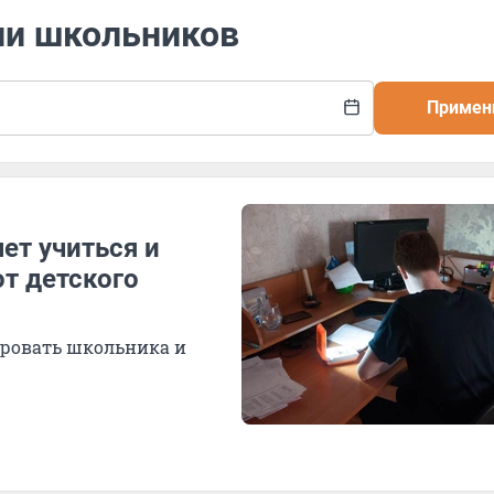
ли школьников
Примен
чет учиться и
т детского
ировать школьника и