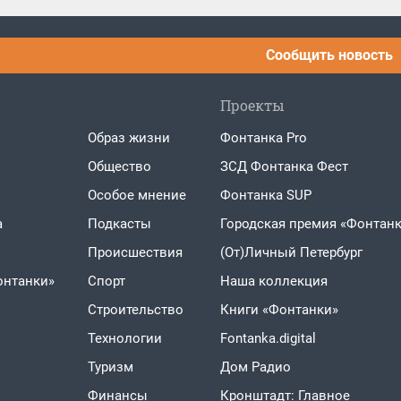
Сообщить новость
Проекты
Образ жизни
Фонтанка Pro
Общество
ЗСД Фонтанка Фест
Особое мнение
Фонтанка SUP
а
Подкасты
Городская премия «Фонтанк
Проиcшествия
(От)Личный Петербург
онтанки»
Спорт
Наша коллекция
Строительство
Книги «Фонтанки»
Технологии
Fontanka.digital
Туризм
Дом Радио
Финансы
Кронштадт: Главное