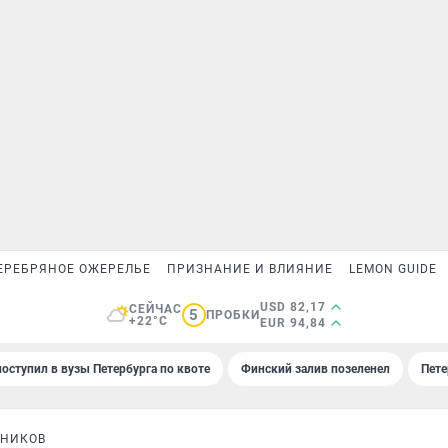
ЕРЕБРЯНОЕ ОЖЕРЕЛЬЕ
ПРИЗНАНИЕ И ВЛИЯНИЕ
LEMON GUIDE
USD 82,17
СЕЙЧАС
5
ПРОБКИ
+22°C
EUR 94,84
поступил в вузы Петербурга по квоте
Финский залив позеленел
Пете
ЬНИКОВ