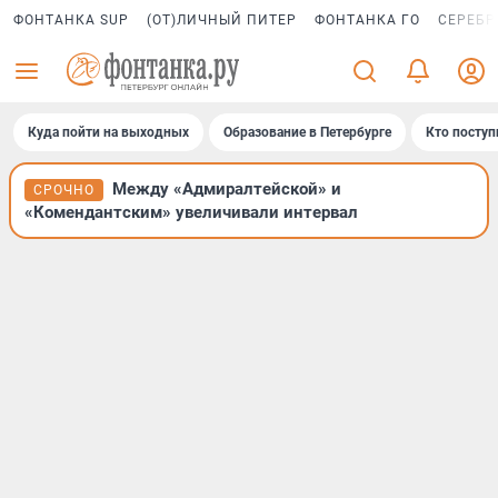
ФОНТАНКА SUP
(ОТ)ЛИЧНЫЙ ПИТЕР
ФОНТАНКА ГО
СЕРЕБР
Куда пойти на выходных
Образование в Петербурге
Кто поступ
Между «Адмиралтейской» и
СРОЧНО
«Комендантским» увеличивали интервал