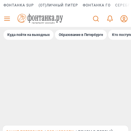
ФОНТАНКА SUP
(ОТ)ЛИЧНЫЙ ПИТЕР
ФОНТАНКА ГО
СЕРЕБР
Куда пойти на выходных
Образование в Петербурге
Кто поступ