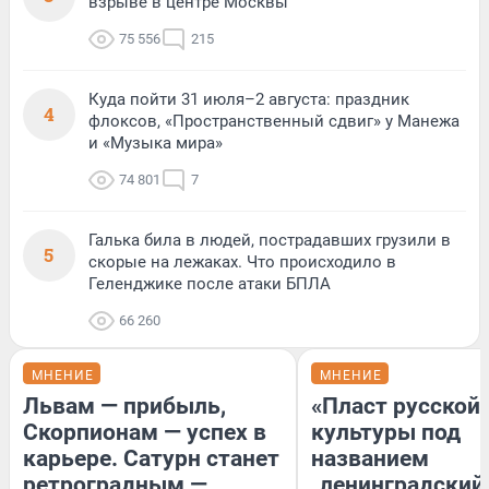
взрыве в центре Москвы
75 556
215
Куда пойти 31 июля–2 августа: праздник
4
флоксов, «Пространственный сдвиг» у Манежа
и «Музыка мира»
74 801
7
Галька била в людей, пострадавших грузили в
5
скорые на лежаках. Что происходило в
Геленджике после атаки БПЛА
66 260
МНЕНИЕ
МНЕНИЕ
Львам — прибыль,
«Пласт русской
Скорпионам — успех в
культуры под
карьере. Сатурн станет
названием
ретроградным —
„ленинградский 