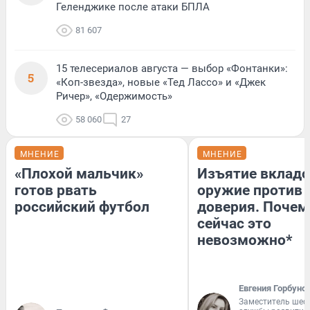
Геленджике после атаки БПЛА
81 607
15 телесериалов августа — выбор «Фонтанки»:
5
«Коп-звезда», новые «Тед Лассо» и «Джек
Ричер», «Одержимость»
58 060
27
МНЕНИЕ
МНЕНИЕ
«Плохой мальчик»
Изъятие вкладо
готов рвать
оружие против
российский футбол
доверия. Почем
сейчас это
невозможно*
Евгения Горбуно
Заместитель шеф