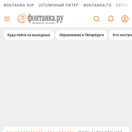
ФОНТАНКА SUP
(ОТ)ЛИЧНЫЙ ПИТЕР
ФОНТАНКА ГО
СЕРЕБР
Куда пойти на выходных
Образование в Петербурге
Кто поступ