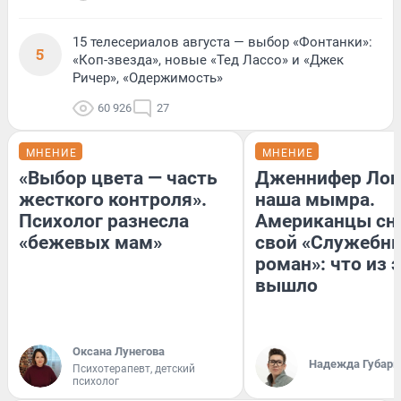
15 телесериалов августа — выбор «Фонтанки»:
5
«Коп-звезда», новые «Тед Лассо» и «Джек
Ричер», «Одержимость»
60 926
27
МНЕНИЕ
МНЕНИЕ
«Выбор цвета — часть
Дженнифер Лоп
жесткого контроля».
наша мымра.
Психолог разнесла
Американцы сн
«бежевых мам»
свой «Служебн
роман»: что из 
вышло
Оксана Лунегова
Надежда Губарь
Психотерапевт, детский
психолог