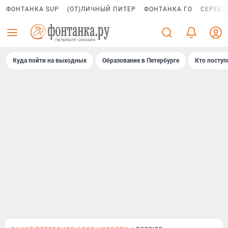
ФОНТАНКА SUP
(ОТ)ЛИЧНЫЙ ПИТЕР
ФОНТАНКА ГО
СЕРЕБР
Куда пойти на выходных
Образование в Петербурге
Кто поступ