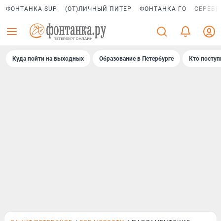
ФОНТАНКА SUP
(ОТ)ЛИЧНЫЙ ПИТЕР
ФОНТАНКА ГО
СЕРЕБР
Куда пойти на выходных
Образование в Петербурге
Кто поступ