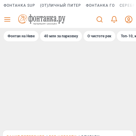
ФОНТАНКА SUP
(ОТ)ЛИЧНЫЙ ПИТЕР
ФОНТАНКА ГО
СЕРЕБР
Фонтан на Неве
40 млн за парковку
О чистоте рек
Топ-10, 