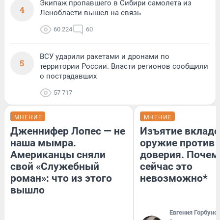
Экипаж пропавшего в Сибири самолета из
4
Ленобласти вышел на связь
60 224
60
ВСУ ударили ракетами и дронами по
5
территории России. Власти регионов сообщили
о пострадавших
57 717
МНЕНИЕ
МНЕНИЕ
Дженнифер Лопес — не
Изъятие вкладо
наша мымра.
оружие против
Американцы сняли
доверия. Почем
свой «Служебный
сейчас это
роман»: что из этого
невозможно*
вышло
Евгения Горбуно