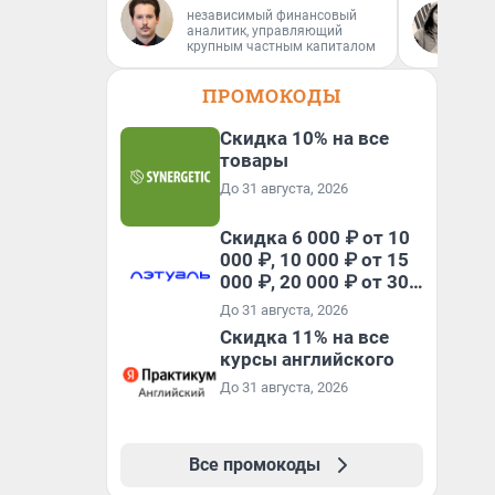
независимый финансовый
Се
аналитик, управляющий
Ав
крупным частным капиталом
ПРОМОКОДЫ
Скидка 10% на все
товары
До 31 августа, 2026
Скидка 6 000 ₽ от 10
000 ₽, 10 000 ₽ от 15
000 ₽, 20 000 ₽ от 30
000 ₽ и 35 000 ₽ от 50
До 31 августа, 2026
000 ₽ на первый и все
Скидка 11% на все
повторные заказы по
курсы английского
промокоду НАБЕРИ
До 31 августа, 2026
Все промокоды