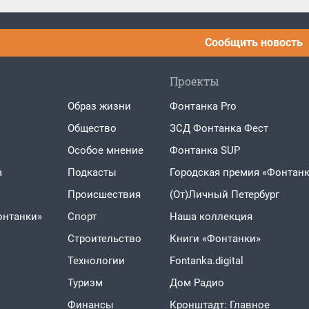
Сообщить новость
Проекты
Образ жизни
Фонтанка Pro
Общество
ЗСД Фонтанка Фест
Особое мнение
Фонтанка SUP
а
Подкасты
Городская премия «Фонтанк
Проиcшествия
(От)Личный Петербург
онтанки»
Спорт
Наша коллекция
Строительство
Книги «Фонтанки»
Технологии
Fontanka.digital
Туризм
Дом Радио
Финансы
Кронштадт: Главное