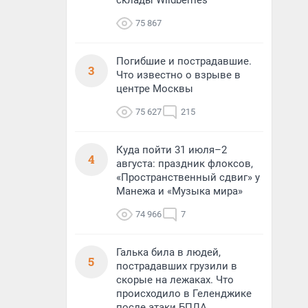
склады Wildberries
75 867
Погибшие и пострадавшие.
3
Что известно о взрыве в
центре Москвы
75 627
215
Куда пойти 31 июля–2
4
августа: праздник флоксов,
«Пространственный сдвиг» у
Манежа и «Музыка мира»
74 966
7
Галька била в людей,
5
пострадавших грузили в
скорые на лежаках. Что
происходило в Геленджике
после атаки БПЛА