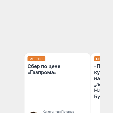
МНЕНИЕ
МНЕНИЕ
Сбер по цене
«Пласт
«Газпрома»
культу
назван
„ленинг
На сме
Бурлак
Константин Потапов