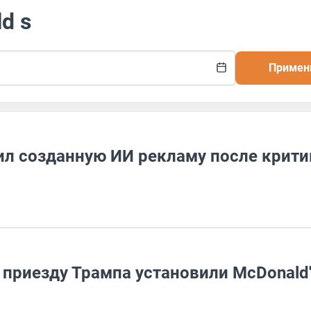
d s
Примен
ил созданную ИИ рекламу после крити
 приезду Трампа установили McDonald'