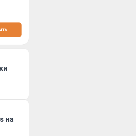
ить
ки
s на