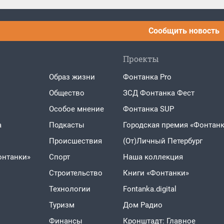
Сообщить новость
Проекты
Образ жизни
Фонтанка Pro
Общество
ЗСД Фонтанка Фест
Особое мнение
Фонтанка SUP
а
Подкасты
Городская премия «Фонтанк
Проиcшествия
(От)Личный Петербург
онтанки»
Спорт
Наша коллекция
Строительство
Книги «Фонтанки»
Технологии
Fontanka.digital
Туризм
Дом Радио
Финансы
Кронштадт: Главное