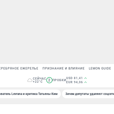
ЕРЕБРЯНОЕ ОЖЕРЕЛЬЕ
ПРИЗНАНИЕ И ВЛИЯНИЕ
LEMON GUIDE
USD 81,41
СЕЙЧАС
2
ПРОБКИ
+22°C
EUR 94,06
ователь Levrana и критика Татьяны Ким
Зачем депутаты удаляют соцсет