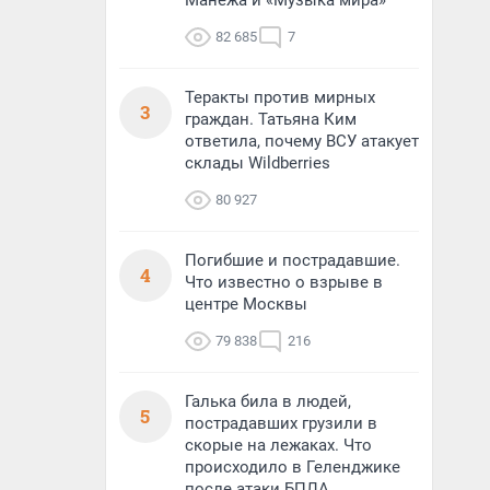
Манежа и «Музыка мира»
82 685
7
Теракты против мирных
3
граждан. Татьяна Ким
ответила, почему ВСУ атакует
склады Wildberries
80 927
Погибшие и пострадавшие.
4
Что известно о взрыве в
центре Москвы
79 838
216
Галька била в людей,
5
пострадавших грузили в
скорые на лежаках. Что
происходило в Геленджике
после атаки БПЛА