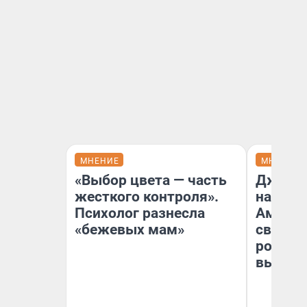
МНЕНИЕ
МНЕНИЕ
«Выбор цвета — часть
Дженни
жесткого контроля».
наша м
Психолог разнесла
Америк
«бежевых мам»
свой «
роман»:
вышло