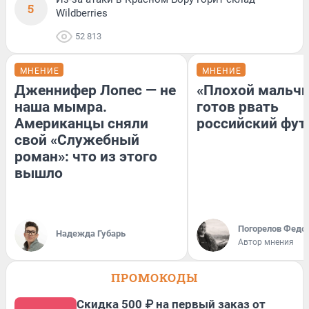
5
Wildberries
52 813
МНЕНИЕ
МНЕНИЕ
Дженнифер Лопес — не
«Плохой мальчи
наша мымра.
готов рвать
Американцы сняли
российский фут
свой «Служебный
роман»: что из этого
вышло
Погорелов Федо
Надежда Губарь
Автор мнения
ПРОМОКОДЫ
Скидка 500 ₽ на первый заказ от