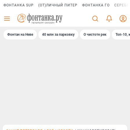
ФОНТАНКА SUP
(ОТ)ЛИЧНЫЙ ПИТЕР
ФОНТАНКА ГО
СЕРЕБР
Фонтан на Неве
40 млн за парковку
О чистоте рек
Топ-10, 