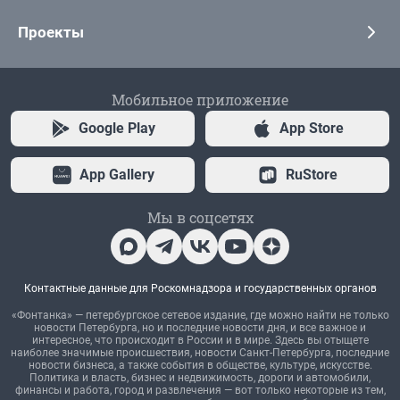
Проекты
Мобильное приложение
Google Play
App Store
App Gallery
RuStore
Мы в соцсетях
Контактные данные для Роскомнадзора и государственных органов
«Фонтанка» — петербургское сетевое издание, где можно найти не только
новости Петербурга, но и последние новости дня, и все важное и
интересное, что происходит в России и в мире. Здесь вы отыщете
наиболее значимые происшествия, новости Санкт-Петербурга, последние
новости бизнеса, а также события в обществе, культуре, искусстве.
Политика и власть, бизнес и недвижимость, дороги и автомобили,
финансы и работа, город и развлечения — вот только некоторые из тем,