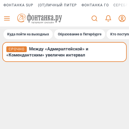
ФОНТАНКА SUP
(ОТ)ЛИЧНЫЙ ПИТЕР
ФОНТАНКА ГО
СЕРЕБР
Куда пойти на выходных
Образование в Петербурге
Кто поступ
Между «Адмиралтейской» и
СРОЧНО
«Комендантским» увеличен интервал