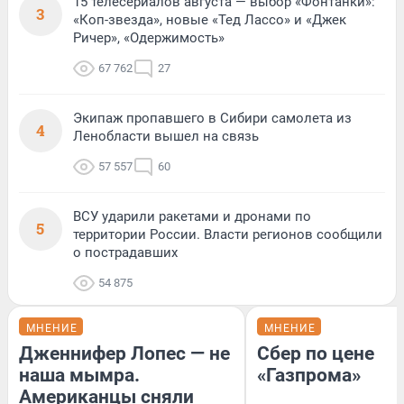
15 телесериалов августа — выбор «Фонтанки»:
3
«Коп-звезда», новые «Тед Лассо» и «Джек
Ричер», «Одержимость»
67 762
27
Экипаж пропавшего в Сибири самолета из
4
Ленобласти вышел на связь
57 557
60
ВСУ ударили ракетами и дронами по
5
территории России. Власти регионов сообщили
о пострадавших
54 875
МНЕНИЕ
МНЕНИЕ
Дженнифер Лопес — не
Сбер по цене
наша мымра.
«Газпрома»
Американцы сняли