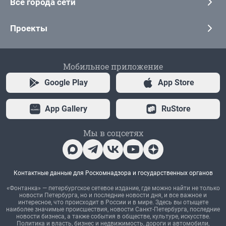
Все города сети
Проекты
Мобильное приложение
Google Play
App Store
App Gallery
RuStore
Мы в соцсетях
Контактные данные для Роскомнадзора и государственных органов
«Фонтанка» — петербургское сетевое издание, где можно найти не только
новости Петербурга, но и последние новости дня, и все важное и
интересное, что происходит в России и в мире. Здесь вы отыщете
наиболее значимые происшествия, новости Санкт-Петербурга, последние
новости бизнеса, а также события в обществе, культуре, искусстве.
Политика и власть, бизнес и недвижимость, дороги и автомобили,