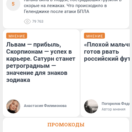
5
скорые на лежаках. Что происходило в
Геленджике после атаки БПЛА
79 763
МНЕНИЕ
МНЕНИЕ
Львам — прибыль,
«Плохой мальчи
Скорпионам — успех в
готов рвать
карьере. Сатурн станет
российский фут
ретроградным —
значение для знаков
зодиака
Погорелов Федо
Анастасия Филимонова
Автор мнения
ПРОМОКОДЫ