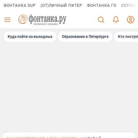
ФОНТАНКА SUP
(ОТ)ЛИЧНЫЙ ПИТЕР
ФОНТАНКА ГО
СЕРЕБР
Куда пойти на выходных
Образование в Петербурге
Кто поступ