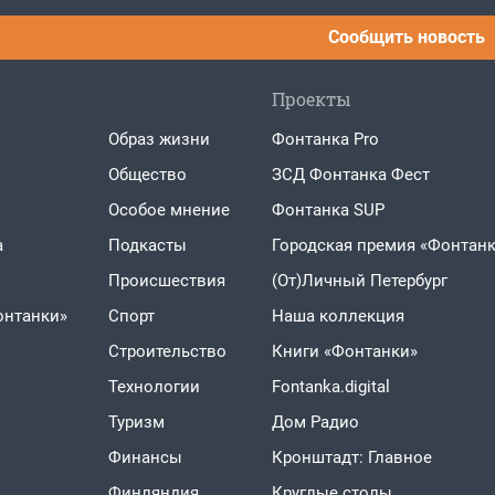
Сообщить новость
Проекты
Образ жизни
Фонтанка Pro
Общество
ЗСД Фонтанка Фест
Особое мнение
Фонтанка SUP
а
Подкасты
Городская премия «Фонтанк
Проиcшествия
(От)Личный Петербург
онтанки»
Спорт
Наша коллекция
Строительство
Книги «Фонтанки»
Технологии
Fontanka.digital
Туризм
Дом Радио
Финансы
Кронштадт: Главное
Финляндия
Круглые столы