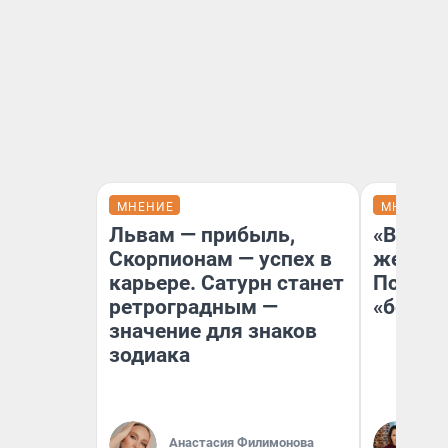
МНЕНИЕ
МНЕНИЕ
Львам — прибыль,
«Выбор
Скорпионам — успех в
жестко
карьере. Сатурн станет
Психол
ретроградным —
«бежев
значение для знаков
зодиака
Ок
Анастасия Филимонова