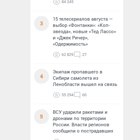
84 245
15 телесериалов августа —
3
выбор «Фонтанки»: «Коп-
звезда», новые «Тед Лассо»
и «Джек Ричер»,
«Одержимость»
62 829
27
Экипаж пропавшего в
4
Сибири самолета из
Ленобласти вышел на связь
55 294
60
ВСУ ударили ракетами и
5
дронами по территории
России. Власти регионов
сообщили о пострадавших