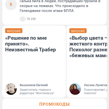
Галька била в людей, пострадавших грузили в
5
скорые на лежаках. Что происходило в
Геленджике после атаки БПЛА
76 250
МНЕНИЕ
МНЕНИЕ
«Решение по мне
«Выбор цвета —
принято».
жесткого контр
Неизвестный Трабер
Психолог разне
«бежевых мам»
Вышенков Евгений
Оксана Лунегова
Заместитель главного
Психотерапевт, д
редактора "Фонтанки.ру"
психолог
ПРОМОКОДЫ