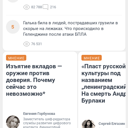
82 788
216
Галька била в людей, пострадавших грузили в
5
скорые на лежаках. Что происходило в
Геленджике после атаки БПЛА
76 531
МНЕНИЕ
МНЕНИЕ
Изъятие вкладов —
«Пласт русской
оружие против
культуры под
доверия. Почему
названием
сейчас это
„ленинградский 
невозможно*
На смерть Андр
Бурлаки
Евгения Горбунова
Заместитель шеф-редактора
службы развития цифрового
Сергей Елгазин
контента, финансовый