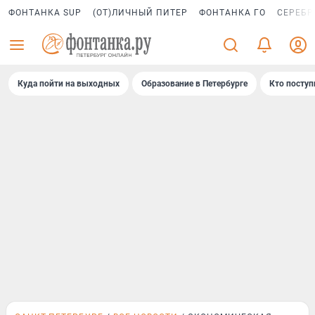
ФОНТАНКА SUP
(ОТ)ЛИЧНЫЙ ПИТЕР
ФОНТАНКА ГО
СЕРЕБР
Куда пойти на выходных
Образование в Петербурге
Кто поступ