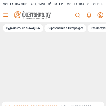
ФОНТАНКА SUP
(ОТ)ЛИЧНЫЙ ПИТЕР
ФОНТАНКА ГО
СЕРЕБР
Куда пойти на выходных
Образование в Петербурге
Кто поступ