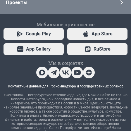
Проекты
Мобильное приложение
Google Play
App Store
App Gallery
RuStore
Мы в соцсетях
Контактные данные для Роскомнадзора и государственных органов
«Фонтанка» — петербургское сетевое издание, где можно найти не только
новости Петербурга, но и последние новости дня, и все важное и
интересное, что происходит в России и в мире. Здесь вы отыщете
наиболее значимые происшествия, новости Санкт-Петербурга, последние
новости бизнеса, а также события в обществе, культуре, искусстве.
Политика и власть, бизнес и недвижимость, дороги и автомобили,
финансы и работа, город и развлечения — вот только некоторые из тем,
которые освещает ведущее петербургское сетевое общественно-
политическое издание. Санкт-Петербург читает «Фонтанку»! Наша