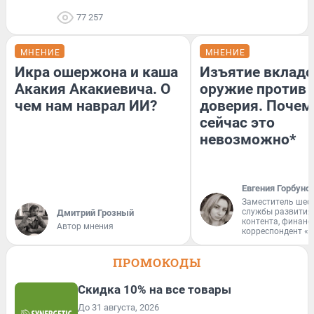
77 257
МНЕНИЕ
МНЕНИЕ
Икра ошержона и каша
Изъятие вкладо
Акакия Акакиевича. О
оружие против
чем нам наврал ИИ?
доверия. Почем
сейчас это
невозможно*
Евгения Горбуно
Заместитель шеф
службы развития
Дмитрий Грозный
контента, финан
Автор мнения
корреспондент «
ПРОМОКОДЫ
Скидка 10% на все товары
До 31 августа, 2026