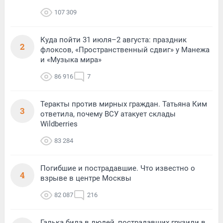
107 309
Куда пойти 31 июля–2 августа: праздник
2
флоксов, «Пространственный сдвиг» у Манежа
и «Музыка мира»
86 916
7
Теракты против мирных граждан. Татьяна Ким
3
ответила, почему ВСУ атакует склады
Wildberries
83 284
Погибшие и пострадавшие. Что известно о
4
взрыве в центре Москвы
82 087
216
Галька била в людей, пострадавших грузили в