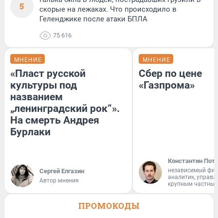
5
скорые на лежаках. Что происходило в
Геленджике после атаки БПЛА
75 616
МНЕНИЕ
МНЕНИЕ
«Пласт русской
Сбер по цене
культуры под
«Газпрома»
названием
„ленинградский рок“».
На смерть Андрея
Бурлаки
Константин Пот
независимый фи
Сергей Елгазин
аналитик, управ
Автор мнения
крупным частным
ПРОМОКОДЫ