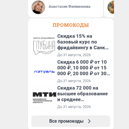
Де
Анастасия Филимонова
ди
ПРОМОКОДЫ
Скидка 15% на
базовый курс по
фридайвингу в Санкт-
Петербурге
До 31 августа, 2026
Скидка 6 000 ₽ от 10
000 ₽, 10 000 ₽ от 15
000 ₽, 20 000 ₽ от 30
000 ₽ и 35 000 ₽ от 50
До 31 августа, 2026
000 ₽ на первый и все
Скидка 72 000 на
повторные заказы по
высшее образование
промокоду НАБЕРИ
и среднее
специальное
До 31 августа, 2026
образование в
первый год обучения
Все промокоды