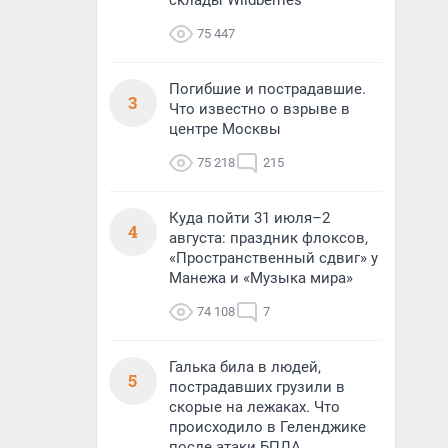
склады Wildberries
75 447
Погибшие и пострадавшие.
3
Что известно о взрыве в
центре Москвы
75 218
215
Куда пойти 31 июля–2
4
августа: праздник флоксов,
«Пространственный сдвиг» у
Манежа и «Музыка мира»
74 108
7
Галька била в людей,
5
пострадавших грузили в
скорые на лежаках. Что
происходило в Геленджике
после атаки БПЛА