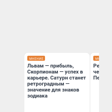
МНЕНИЕ
МНЕНИЕ
Львам — прибыль,
Ремонт
Скорпионам — успех в
чему г
карьере. Сатурн станет
Петерб
ретроградным —
значение для знаков
зодиака