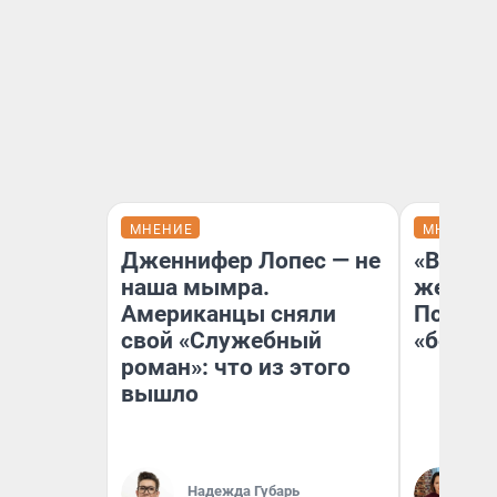
МНЕНИЕ
МНЕНИЕ
Дженнифер Лопес — не
«Выбор
наша мымра.
жестко
Американцы сняли
Психол
свой «Служебный
«бежев
роман»: что из этого
вышло
Ок
Надежда Губарь