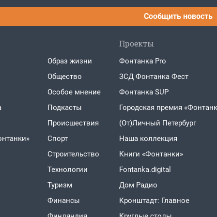
Сообщить новость
Проекты
Образ жизни
Фонтанка Pro
Общество
ЗСД Фонтанка Фест
Особое мнение
Фонтанка SUP
а
Подкасты
Городская премия «Фонтанк
Проиcшествия
(От)Личный Петербург
онтанки»
Спорт
Наша коллекция
Строительство
Книги «Фонтанки»
Технологии
Fontanka.digital
Туризм
Дом Радио
Финансы
Кронштадт: Главное
Финляндия
Круглые столы