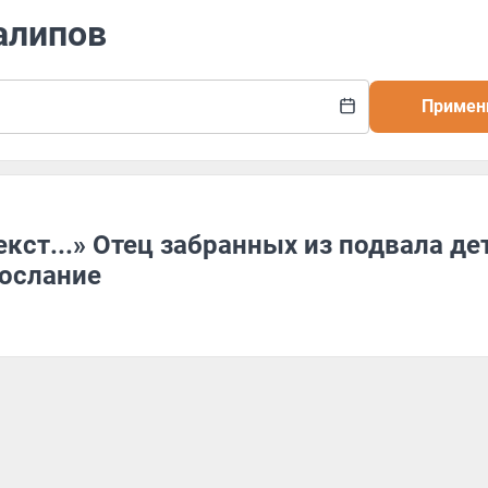
Талипов
Примен
екст...» Отец забранных из подвала де
послание