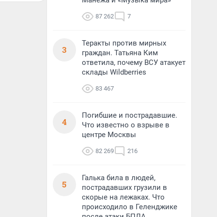
Манежа и «Музыка мира»
87 262
7
Теракты против мирных
3
граждан. Татьяна Ким
ответила, почему ВСУ атакует
склады Wildberries
83 467
Погибшие и пострадавшие.
4
Что известно о взрыве в
центре Москвы
82 269
216
Галька била в людей,
5
пострадавших грузили в
скорые на лежаках. Что
происходило в Геленджике
после атаки БПЛА