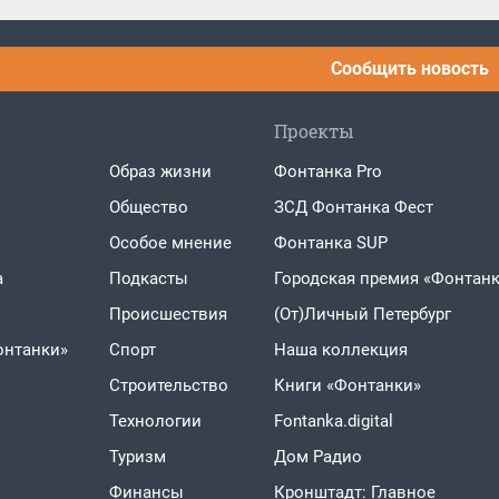
Сообщить новость
Проекты
Образ жизни
Фонтанка Pro
Общество
ЗСД Фонтанка Фест
Особое мнение
Фонтанка SUP
а
Подкасты
Городская премия «Фонтанк
Проиcшествия
(От)Личный Петербург
онтанки»
Спорт
Наша коллекция
Строительство
Книги «Фонтанки»
Технологии
Fontanka.digital
Туризм
Дом Радио
Финансы
Кронштадт: Главное