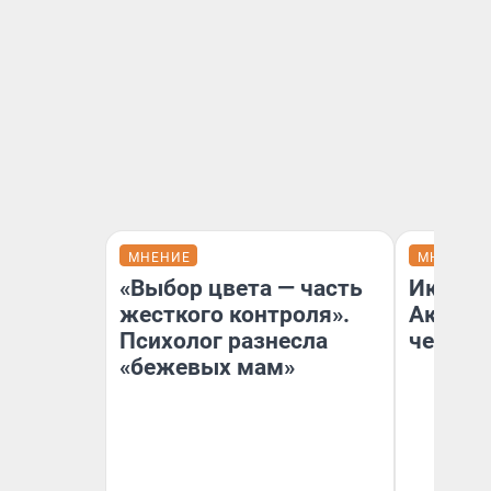
МНЕНИЕ
МНЕНИЕ
«Выбор цвета — часть
Икра о
жесткого контроля».
Акакия
Психолог разнесла
чем на
«бежевых мам»