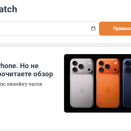
atch
Примен
hone. Но не
рочитаете обзор
ую линейку часов