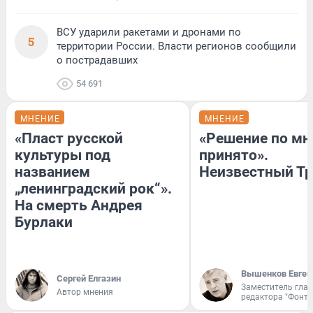
ВСУ ударили ракетами и дронами по
5
территории России. Власти регионов сообщили
о пострадавших
54 691
МНЕНИЕ
МНЕНИЕ
«Пласт русской
«Решение по мн
культуры под
принято».
названием
Неизвестный Тр
„ленинградский рок“».
На смерть Андрея
Бурлаки
Вышенков Евген
Сергей Елгазин
Заместитель гла
Автор мнения
редактора "Фонта