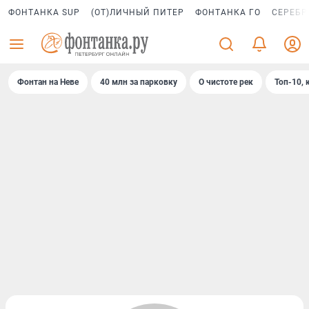
ФОНТАНКА SUP
(ОТ)ЛИЧНЫЙ ПИТЕР
ФОНТАНКА ГО
СЕРЕБР
Фонтан на Неве
40 млн за парковку
О чистоте рек
Топ-10, 