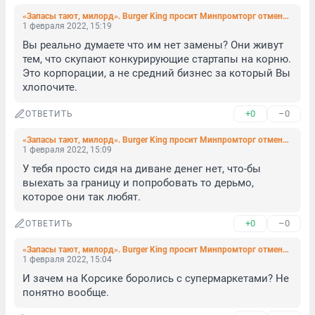
«Запасы тают, милорд». Burger King просит Минпромторг отменить эмбарго на ввоз сыра
1 февраля 2022, 15:19
Вы реально думаете что им нет замены? Они живут 
тем, что скупают конкурирующие стартапы на корню. 
Это корпорации, а не средний бизнес за который Вы 
хлопочите.
+0
–0
ОТВЕТИТЬ
«Запасы тают, милорд». Burger King просит Минпромторг отменить эмбарго на ввоз сыра
1 февраля 2022, 15:09
У тебя просто сидя на диване денег нет, что-бы 
выехать за границу и попробовать то дерьмо, 
которое они так любят.
+0
–0
ОТВЕТИТЬ
«Запасы тают, милорд». Burger King просит Минпромторг отменить эмбарго на ввоз сыра
1 февраля 2022, 15:04
И зачем на Корсике боролись с супермаркетами? Не 
понятно вообще.