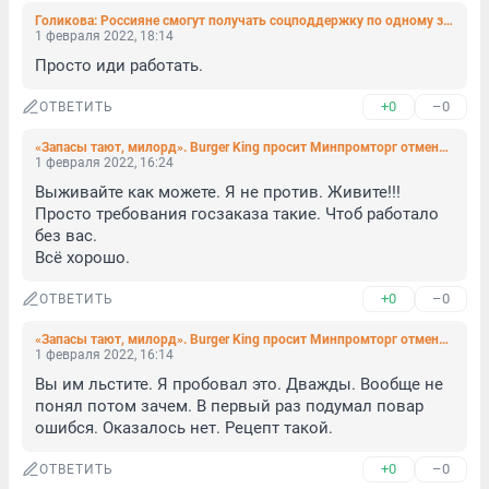
Голикова: Россияне смогут получать соцподдержку по одному заявлению на «Госуслугах» или без него
1 февраля 2022, 18:14
Просто иди работать.
+0
–0
ОТВЕТИТЬ
«Запасы тают, милорд». Burger King просит Минпромторг отменить эмбарго на ввоз сыра
1 февраля 2022, 16:24
Выживайте как можете. Я не против. Живите!!!

Просто требования госзаказа такие. Чтоб работало 
без вас. 

Всё хорошо.
+0
–0
ОТВЕТИТЬ
«Запасы тают, милорд». Burger King просит Минпромторг отменить эмбарго на ввоз сыра
1 февраля 2022, 16:14
Вы им льстите. Я пробовал это. Дважды. Вообще не 
понял потом зачем. В первый раз подумал повар 
ошибся. Оказалось нет. Рецепт такой.
+0
–0
ОТВЕТИТЬ