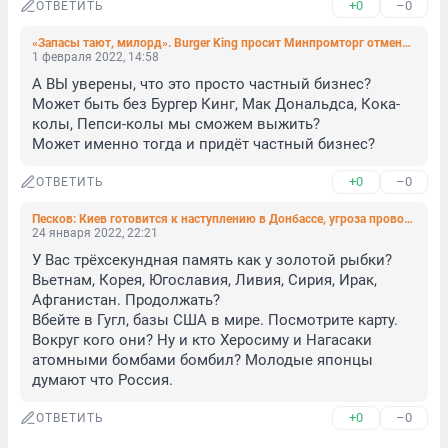
+0
–0
ОТВЕТИТЬ
«Запасы тают, милорд». Burger King просит Минпромторг отменить эмбарго на ввоз сыра
1 февраля 2022, 14:58
А ВЫ уверены, что это просто частный бизнес? 
Может быть без Бургер Кинг, Мак Дональдса, Кока-
колы, Пепси-колы мы сможем выжить? 

Может именно тогда и придёт частный бизнес?
+0
–0
ОТВЕТИТЬ
Песков: Киев готовится к наступлению в Донбассе, угроза провокаций очень высока
24 января 2022, 22:21
У Вас трёхсекундная память как у золотой рыбки? 
Вьетнам, Корея, Югославия, Ливия, Сирия, Ирак, 
Афганистан. Продолжать?

Вбейте в Гугл, базы США в мире. Посмотрите карту. 
Вокруг кого они? Ну и кто Херосиму и Нагасаки 
атомными бомбами бомбил? Молодые японцы 
думают что Россия.
+0
–0
ОТВЕТИТЬ