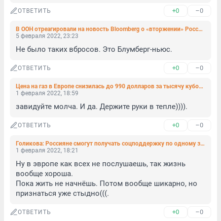
+0
–0
ОТВЕТИТЬ
В ООН отреагировали на новость Bloomberg о «вторжении» России на Украину
5 февраля 2022, 23:23
Не было таких вбросов. Это Блумберг-ньюс.
+0
–0
ОТВЕТИТЬ
Цена на газ в Европе снизилась до 990 долларов за тысячу кубометров
1 февраля 2022, 18:59
завидуйте молча. И да. Держите руки в тепле)))).
+0
–0
ОТВЕТИТЬ
Голикова: Россияне смогут получать соцподдержку по одному заявлению на «Госуслугах» или без него
1 февраля 2022, 18:21
Ну в эвропе как всех не послушаешь, так жизнь 
вообще хороша.

Пока жить не начнёшь. Потом вообще шикарно, но 
признаться уже стыдно(((.
+0
–0
ОТВЕТИТЬ