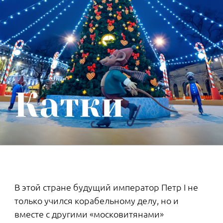
В 15–20 минутах езды — 11
гипермаркетов, 2 торгово-
развлекательных комплекса, аутлет, 2
бизнес-центра. Есть сложившаяся
торговая инфраструктура недалеко от
дома. До магазинов, центров бытовых
услуг и кружков соседнего квартала от
Setl Group можно дойти по
благоустроенной аллее за 15 минут.
Возле парка расположится самая