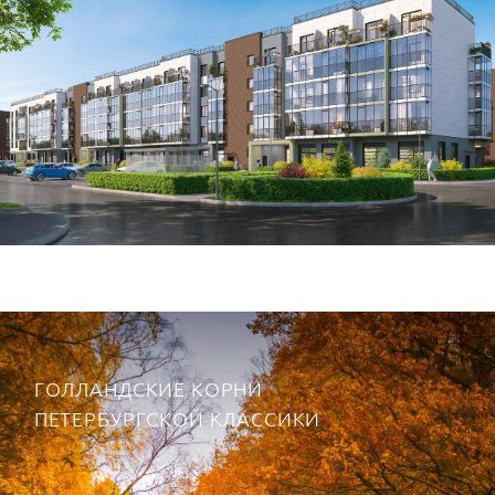
пригласил в Россию знаменитого архитектора
Жана-Батиста Леблона. Тот начертал
масштабный проект, но воплотить его
полностью не удалось из-за скорой смерти
автора.
ЗНАЕТЕ ЛИ ВЫ, ЧТО...
Пройтись по аллеям Летнего сада
имели шанс очень немногие. При
Петре сюда пускали только по
воскресеньям — и далеко не всех.