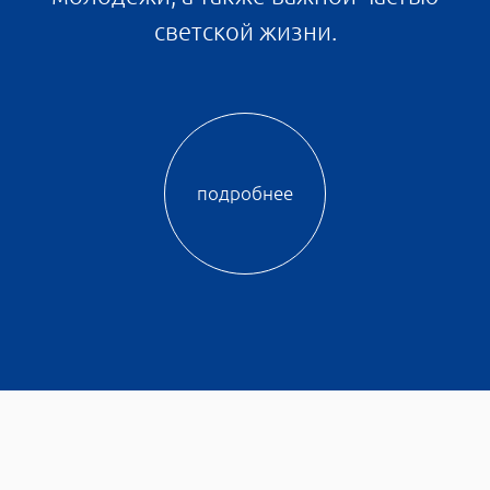
В проекте много необычных и
продуманных планировок. Здесь можно
будет найти студию с тремя окнами,
двухкомнатную квартиру евроформата с
кухней-гостиной и угловым балконом или
просторную трешку с окнами на разные
стороны света и окном в ванной комнате.