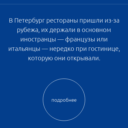
Как видите, в жизнь Петербурга на
протяжении его истории вплетались самые
разные европейские веяния — от немецких
новогодних обычаев до голландского
садоводства и французской кухни. И,
разумеется, особенно сильно Европа
сказывалась на архитектуре — как на дворцах
императоров, так и на домах простых
горожан. Давайте заглянем в будущее и на
примере того же «Парадного ансамбля»
посмотрим, как выглядит в XXI веке «русский
намек на Европу».
Сдержанная и гармоничная архитектура
квартала будет идеально вписана в зеленый
ландшафт благодаря небольшой этажности и
фасадам из керамогранита природных
оттенков и кирпича. Ярким акцентом станут
светлые входные группы. Дизайн холлов