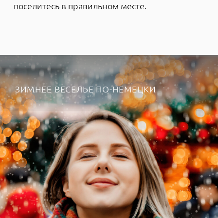
Слово «ярмарка» происходит от немецкого
Jahrmarkt, где Jahr означает год, а markt —
рынок. Считается, что первая рождественская
ярмарка прошла в Германии в 1384 году.
Сначала это было совершенно серьезное
торговое мероприятие, на котором
закупались полезным на год вперед. Однако с
наступлением Реформации появился новый
обычай — подарки на Рождество. И
приобретать их стали на той самой зимней
ярмарке, превратившейся в праздник с