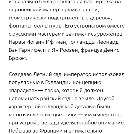
Тем, кто поселится в новом квартале, не
придется выкраивать время, чтобы добраться
до одного из парков Петербурга или выехать
за город. У них будет собственное зеленое
пространство, радующее глаз круглый год
благодаря сочетанию лиственных и хвойных
посадок.
ФЛАНИРУЕМ, КАК В ПАРИЖЕ