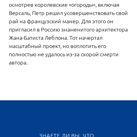
Мы взяли слово бульвар из французского
языка, но встретить такие пешеходные аллеи
можно во многих городах Европы. Обычно их
прокладывали на месте оборонительных
земляных валов или крепостных стен, иногда
— вдоль них. Попасть на бульвар мог любой
желающий, так что это было по-настоящему
демократичное городское пространство. В XIX
веке парижан, гуляющих ради развлечения и
разглядывающих публику вокруг, называли
фланерами. Или еще более очевидным
словом — бульвардье.