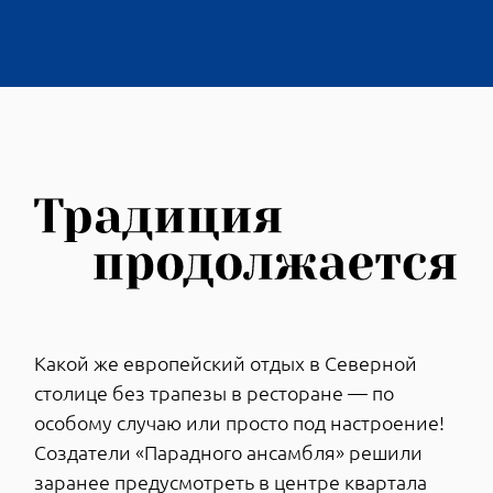
выдержан в европейском стиле,
предусмотрены колясочные и малошумные
лифты. Дворы квартала будут свободны от
машин, для автомобилистов устроят
подземные паркинги и открытые автостоянки.
ЧТО ЕЩЕ НУЖНО ЗНАТЬ О
«ПАРАДНОМ АНСАМБЛЕ»
Расположен в престижном Московском
районе. От метро «Московская» и
«Звездная» до него можно доехать за 20
минут. Автобусы и маршрутки №№150,
155, 18, 100 следуют через квартал до
Московской площади и обратно.
Автомобилисты доберутся до КАД и
аэропорта «Пулково» за 17 минут.