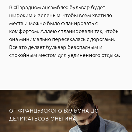
В этой стране будущий император Петр I не
только учился корабельному делу, но и
вместе с другими «московитянами»
увлеченно осваивал катание на коньках.
Тренировки на льду голландских каналов не
всегда проходили гладко: новички постоянно
падали, а порой даже проваливались под лед.
В итоге, несмотря на первые промахи, многие
из них стали отлично бегать на коньках.
Позже Петр перенес голландские коньки на
отечественную почву, вернее — на лед
водоемов Петербурга и Кронштадта.
Очередное европейское нововведение
пришлось осваивать российскому дворянству:
первые конькобежные соревнования
император проводил исключительно среди
знати.