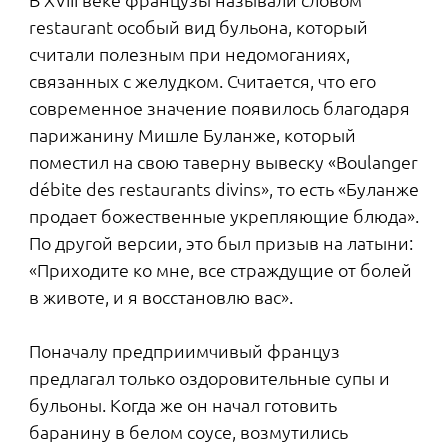
Помните ресторан, окруженный водой, о
котором мы говорили выше? По задумке
создателей «Парадного ансамбля», зимой этот
искусственный водоем будет превращаться в
каток. Так что, подкрепившись, можно будет
тут же перейти к активному досугу. Коньки —
это и весело, и для здоровья полезно. Лишние
калории сгорят без следа, если кататься