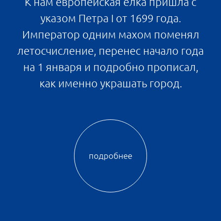
неспешного, так и очень активного. Так, в
глубине «Парадного ансамбля» будет
устроена площадь — похожая на те, что
расположены в центре старинных
европейских городов, обычно возле ратуши
или собора. Ее отведут для ярмарок, гуляний
и других праздников. На Новый год или под
Рождество можно будет бродить среди ярких
гирлянд и продавцов сладостей, погружаясь в
атмосферу уютного веселья.