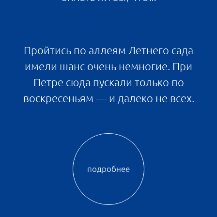
ЗНАЕТЕ ЛИ ВЫ, ЧТО...
Невский проспект до 1820 года был...
бульваром. Посреди него — от Мойки
до Фонтанки — располагалась
липовая аллея, по которой люди из
«хорошего общества» совершали
утреннюю прогулку — с двух часов
дня.
подробнее