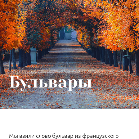
restaurant особый вид бульона, который
считали полезным при недомоганиях,
связанных с желудком. Считается, что его
современное значение появилось благодаря
парижанину Мишле Буланже, который
поместил на свою таверну вывеску «Boulanger
débite des restaurants divins», то есть «Буланже
продает божественные укрепляющие блюда».
По другой версии, это был призыв на латыни:
«Приходите ко мне, все страждущие от болей
в животе, и я восстановлю вас».
Поначалу предприимчивый француз
предлагал только оздоровительные супы и
бульоны. Когда же он начал готовить
баранину в белом соусе, возмутились
торговцы едой, которые входили в мясную
гильдию. Дело дошло до суда, однако Буланже
смог доказать, что его баранина — это на
самом деле суп, и продолжил успешно
кормить горожан. А слово «ресторан» стало
ассоциироваться не только с блюдом, но и с
местом где готовят и подают еду.