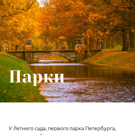
подробнее
Свой парк будет и у жилого комплекса
«Парадный ансамбль». Здесь можно дышать
воздухом и слушать пение птиц, заниматься
бегом и кататься на велосипеде, проводить
свободное время или, наоборот, работать.