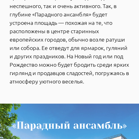
У Летнего сада, первого парка Петербурга,
изначально была регулярная планировка на
европейский манер: прямые аллеи,
геометрически подстриженные деревья,
фонтаны, скульптуры. Его устройством вместе
с русскими мастерами занимались уроженец
Нарвы Иоганн Ифтман, голландцы Леонард
Ван Гарнифелт и Ян Роозен, француз Денис
Брокет.
Создавая Летний сад, император использовал
популярную в Голландии концепцию
«парадиза» — парка, который должен
напоминать райский сад на земле. Другой
характерной голландской деталью были
многочисленные цветники — им император
при устройстве сада уделял особое внимание.
Побывав во Франции и внимательно
осмотрев королевские «огороды», включая
Версаль, Петр решил усовершенствовать свой
рай на французский манер. Для этого он