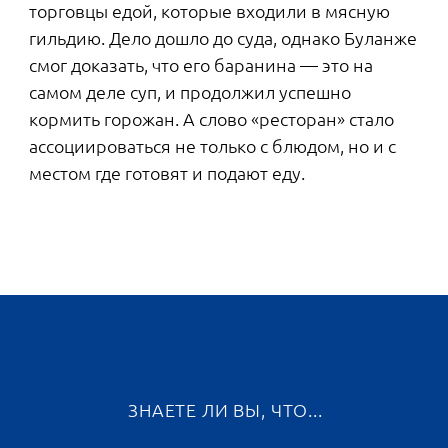
наперегонки или устроить соревнование на
самый красивый пируэт.