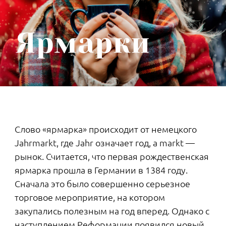
аппетитной выпечкой, иллюминацией и
красиво наряженным хвойным деревом.
ЗНАЕТЕ ЛИ ВЫ, ЧТО...
К нам европейская елка пришла с
указом Петра I от 1699 года.
Император одним махом поменял
летосчисление, перенес начало года
на 1 января и подробно прописал,
как именно украшать город.