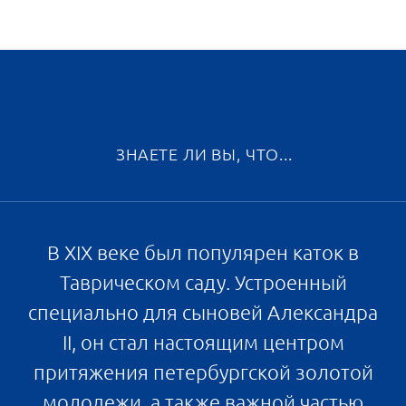
Всего в проекте 8 очередей, которые
состоят из пятиэтажных корпусов с
коммерческими помещениями,
подземными паркингами и социальными
объектами. В рамках первой очереди
будет построена школа на 550 мест и
детский сад — на 220 детей. Плановый
срок ввода в эксплуатацию первой
очереди строительства — II квартал 2024
года.