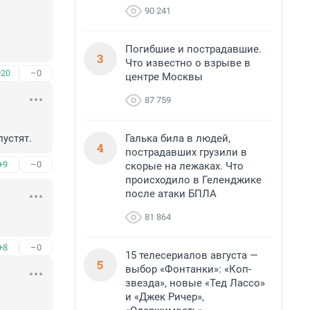
90 241
Погибшие и пострадавшие.
3
Что известно о взрыве в
+20
–0
центре Москвы
87 759
Галька била в людей,
устят.
4
пострадавших грузили в
+9
–0
скорые на лежаках. Что
происходило в Геленджике
после атаки БПЛА
81 864
+8
–0
15 телесериалов августа —
5
выбор «Фонтанки»: «Коп-
звезда», новые «Тед Лассо»
и «Джек Ричер»,