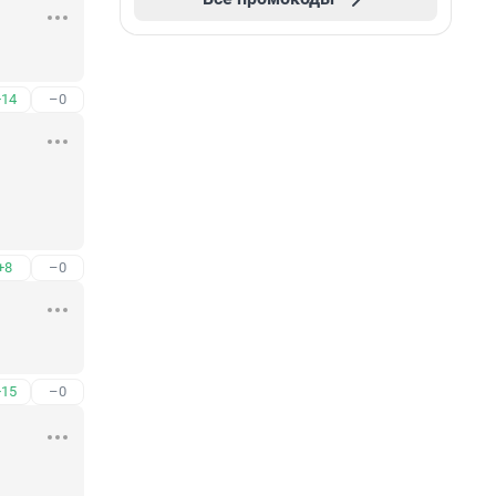
+14
–0
+8
–0
+15
–0