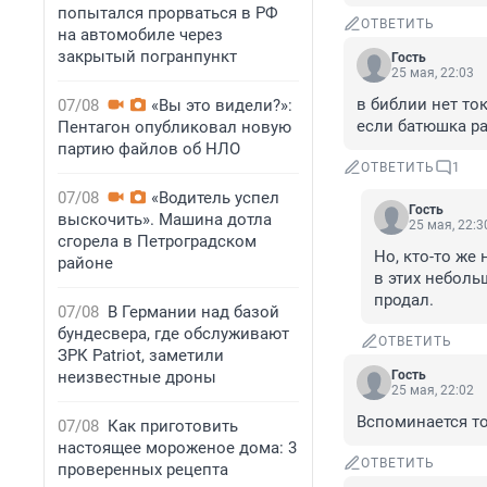
попытался прорваться в РФ
ОТВЕТИТЬ
на автомобиле через
закрытый погранпункт
Гость
25 мая, 22:03
в библии нет то
07/08
«Вы это видели?»:
если батюшка р
Пентагон опубликовал новую
партию файлов об НЛО
ОТВЕТИТЬ
1
07/08
«Водитель успел
Гость
выскочить». Машина дотла
25 мая, 22:3
сгорела в Петроградском
Но, кто-то же
районе
в этих неболь
продал.
07/08
В Германии над базой
бундесвера, где обслуживают
ОТВЕТИТЬ
ЗРК Patriot, заметили
неизвестные дроны
Гость
25 мая, 22:02
Вспоминается т
07/08
Как приготовить
настоящее мороженое дома: 3
ОТВЕТИТЬ
проверенных рецепта