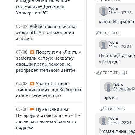
о выдворении «веселого
молочника» Джастаса
Гость
Уолкера из РФ
26 мая, 07:38
канал Илариона.
07/08
Wildberries включила
атаки БПЛА в страхование
ОТВЕТИТЬ
заказов
Гость
25 мая, 23:56
07/08
Посетители «Ленты»
Ну что ж, согла
заметили острую нехватку
что будет
овощей после пожара на
распределительном центре
ОТВЕТИТЬ
1
07/08
Участок трассы
Гость
26 мая, 06:5
«Скандинавия» под Выборгом
станет реверсивным
армию
07/08
Пума Синди из
ОТВЕТИТЬ
Петербурга отметила свое 15-
Гость
летие распаковкой сочного
25 мая, 22:39
подарка
"Роман Анна Кар