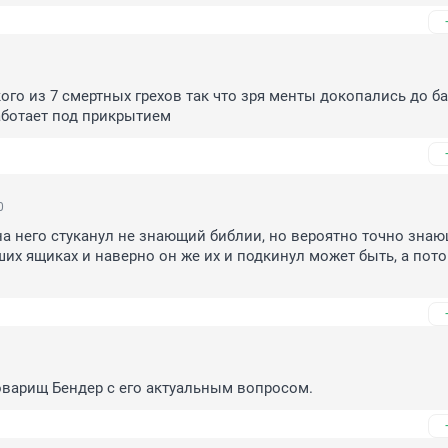
кого из 7 смертных грехов так что зря менты докопались до ба
аботает под прикрытием
0
 на него стуканул не знающий библии, но вероятно точно знаю
ших ящиках и наверно он же их и подкинул может быть, а пото
оварищ Бендер с его актуальным вопросом.