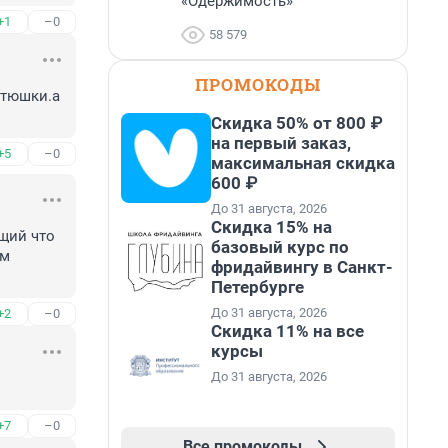
«Одержимость»
+1
–0
58 579
ПРОМОКОДЫ
тюшки.а 
Скидка 50% от 800 ₽
на первый заказ,
+5
–0
максимальная скидка
600 ₽
До 31 августа, 2026
Скидка 15% на
щий что 
базовый курс по
м 
фридайвингу в Санкт-
Петербурге
До 31 августа, 2026
+2
–0
Скидка 11% на все
курсы
До 31 августа, 2026
+7
–0
Все промокоды