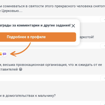
 сомневаться в святости этого прекрасного человека снятого
 Церковью....
аграды за комментарии и другие задания!
Подробнее в профиле
сегда подозревал, что попы из РПЦ барыжат наркотой!
м, весьма провокационная организация, что ж ожидать от ее 
тавителей 😁
и в домогательствах к мальчику?