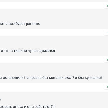
ют и все будет ронятно
 и тв_ в тишине лучше думается
ни остановили? он разве без мигалки ехал? и без крякалки?
6
их есть опера и они работают))))