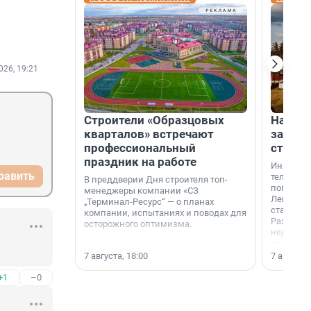
026, 19:21
Строители «Образцовых
На вод
кварталов» встречают
зарабо
профессиональный
станци
праздник на работе
Инженер
равить
телеком-
В преддверии Дня строителя топ-
популярн
менеджеры компании «СЗ
Ленингра
„Терминал-Ресурс“ — о планах
станции 
компании, испытаниях и поводах для
Раздолин
осторожного оптимизма.
недалеко
водопада
7 августа, 18:00
7 августа,
+1
–0