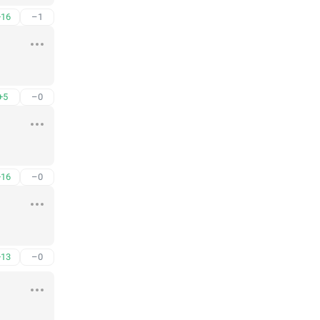
+16
–1
+5
–0
+16
–0
+13
–0