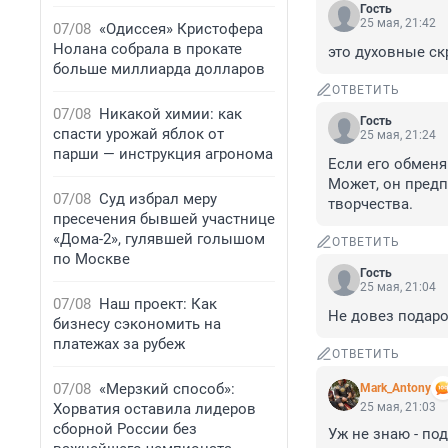
Гость
25 мая, 21:42
07/08
«Одиссея» Кристофера
Нолана собрала в прокате
это духовные с
больше миллиарда долларов
ОТВЕТИТЬ
07/08
Никакой химии: как
Гость
спасти урожай яблок от
25 мая, 21:24
парши — инструкция агронома
Если его обменяю
Может, он предп
07/08
Суд избрал меру
творчества.
пресечения бывшей участнице
«Дома-2», гулявшей голышом
ОТВЕТИТЬ
по Москве
Гость
25 мая, 21:04
07/08
Наш проект: Как
Не довез подаро
бизнесу сэкономить на
платежах за рубеж
ОТВЕТИТЬ
07/08
«Мерзкий способ»:
Mark_Antony
Хорватия оставила лидеров
25 мая, 21:03
сборной России без
Уж не знаю - под