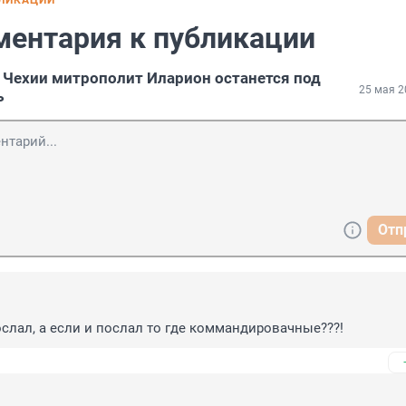
БЛИКАЦИИ
ментария к публикации
Чехии митрополит Иларион останется под
25 мая 2
ь
Отп
послал, а если и послал то где коммандировачные???!