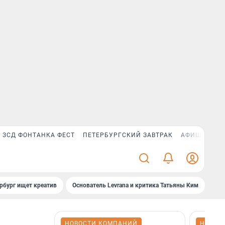
ЗСД ФОНТАНКА ФЕСТ
ПЕТЕРБУРГСКИЙ ЗАВТРАК
АФИША PLUS
рбург ищет креатив
Основатель Levrana и критика Татьяны Ким
Зач
НОВОСТИ КОМПАНИЙ
НОВОС