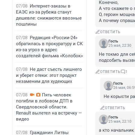
Конечно,

07/08
Интернет-заказы в
А что скажете о 
ЕАЭС из-за рубежа станут
О, героин мощная
дешевле: снижаются ввозные
А почему спраши
пошлины
ОТВЕТИТЬ
07/08
Редакция «России-24»
Гость
обратилась в прокуратуру и СК
25 мая, 22:30
из-за угроз в адрес
Не токмо для се
создателей фильма «Колобок»
подсобить вызво
07/08
Не даст съесть лишнего
ОТВЕТИТЬ
1
и уберет отеки: этот продукт
незаменим для худеющих
Гость
26 мая, 06:5
07/08
Пять человек
Не корысти рад
погибли в лобовом ДТП в
Свердловской области.
ОТВЕТИТЬ
Renault вылетел на встречку —
Гость
видео
25 мая, 22:10
а кто начальник
07/08
Гражданин Литвы