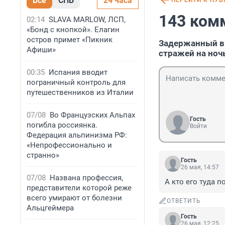
Все
СПБ
24 часа
ПЕРЕЙТИ К ПУ
143 ком
02:14
SLAVA MARLOW, ЛСП,
«Бонд с кнопкой». Елагин
остров примет «Пикник
Задержанный в 
Афиши»
стражей на ноч
00:35
Испания вводит
пограничный контроль для
путешественников из Италии
07/08
Во Французских Альпах
Гость
погибла россиянка.
Войти
Федерация альпинизма РФ:
«Непрофессионально и
странно»
Гость
26 мая, 14:57
07/08
Названа профессия,
А кто его туда 
представители которой реже
всего умирают от болезни
ОТВЕТИТЬ
Альцгеймера
Гость
26 мая, 12:25