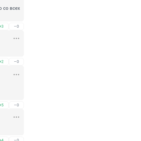
 со всех 
+3
–0
+2
–0
+5
–0
+4
–0