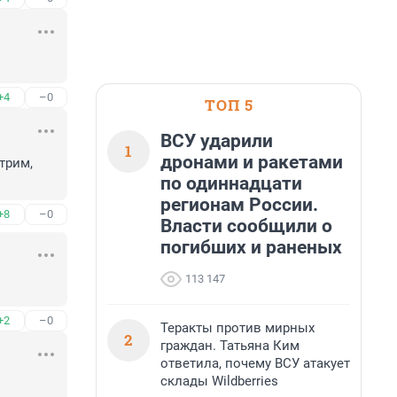
+4
–0
ТОП 5
ВСУ ударили
1
дронами и ракетами
рим, 
по одиннадцати
регионам России.
+8
–0
Власти сообщили о
погибших и раненых
113 147
+2
–0
Теракты против мирных
2
граждан. Татьяна Ким
ответила, почему ВСУ атакует
склады Wildberries