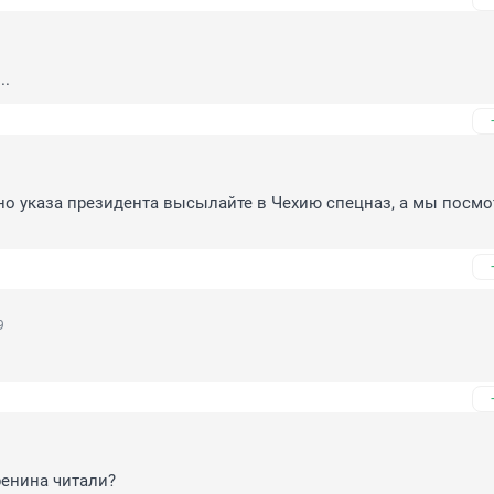
..
сно указа президента высылайте в Чехию спецназ, а мы посмот
9
енина читали? 
