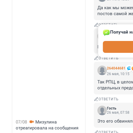
Да как мы можем
постов самой же
ОТВЕТИТЬ
Получай н
Гость
26 мая, 11:51
Потрясающе! Я в
ОТВЕТИТЬ
264044681
26 мая, 10:15
Так РПЦ, в цело
отдельных предс
ОТВЕТИТЬ
Гость
26 мая, 07:58
Это его обвинял
07/08
Мизулина
отреагировала на сообщения
ОТВЕТИТЬ