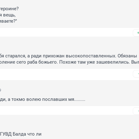
героине?

 вещь,

ваете?"
бя старался, а ради прихожан высокопоставленных. Обязаны 
ление сего раба божьего. Похоже там уже зашевелились. Вып
9
и, а токмо волею пославших мя.........
 ГУВД Балда что ли