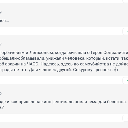
29
ся...
37
 Горбачевым и Легасовым, когда речь шла о Герое Социалисти
 обещали-обламывали, унижали человека, который, кстати, таки
об аварии на ЧАЭС. Надеюсь, здесь до самоубийства не дойдёт
грады не тот. Да и человек другой. Сокурову - респект. 👍
36
яде и как пришел на кинофестиваль новая тема для бесогона. 
в?