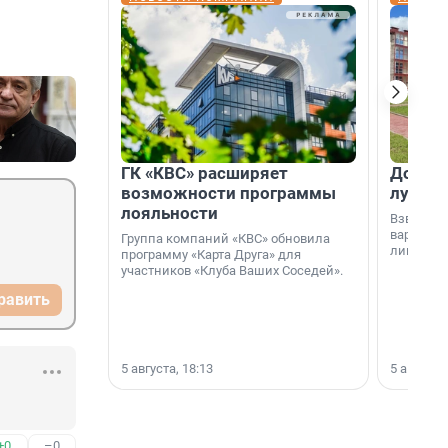
ГК «КВС» расширяет
Дом ил
возможности программы
лучше 
лояльности
Взвешива
варианто
Группа компаний «КВС» обновила
лишнего 
программу «Карта Друга» для
участников «Клуба Ваших Соседей».
равить
5 августа, 18:13
5 августа,
+0
–0