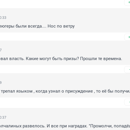
0:33
геры были всегда.... Нос по ветру
27
вал власть. Какие могут быть призы? Прошли те времена.
29
трепал языком , когда узнал о присуждение , то её бы получил
0:37
Молчалиных развелось. И все при наградах. "Промолчи, попадёш