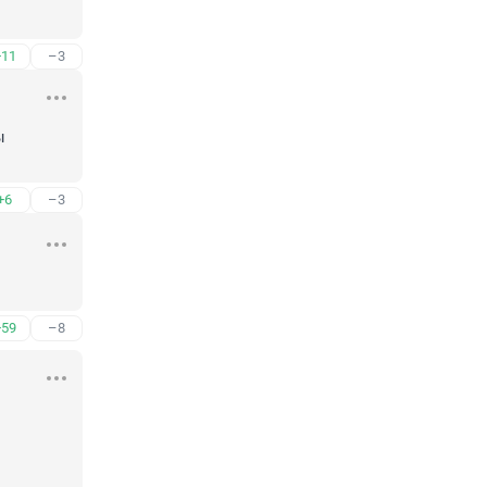
+11
–3
 
+6
–3
+59
–8