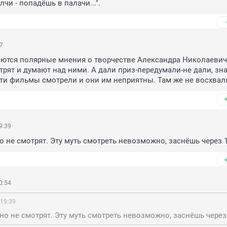
чи - попадёшь в палачи...".
27
тся полярные мнения о творчестве Александра Николаевича,
рят и думают над ними. А дали приз-передумали-не дали, значи
эти фильмы смотрели и они им неприятны. Там же не восхва
9:39
о не смотрят. Эту муть смотреть невозможно, заснёшь через 1
0:54
 19:39