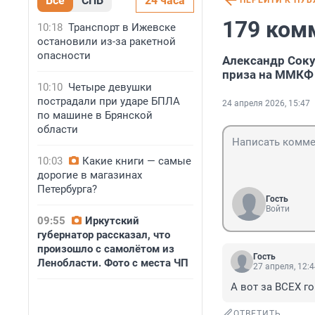
Все
СПБ
24 часа
ПЕРЕЙТИ К ПУ
179 ком
10:18
Транспорт в Ижевске
остановили из-за ракетной
опасности
Александр Сок
приза на ММКФ 
10:10
Четыре девушки
пострадали при ударе БПЛА
24 апреля 2026, 15:47
по машине в Брянской
области
10:03
Какие книги — самые
дорогие в магазинах
Петербурга?
Гость
Войти
09:55
Иркутский
губернатор рассказал, что
произошло с самолётом из
Гость
Ленобласти. Фото с места ЧП
27 апреля, 12:
А вот за ВСЕХ г
ОТВЕТИТЬ