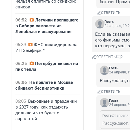
нельзя оплатить со скидкой:
богачи. Промол
список
ОТВЕТИТЬ
06:52
Летчики пропавшего
Гость
в Сибири самолета из
24 апреля, 19:
Ленобласти эвакуированы
Если высказываю
его фильмы смот
06:39
ФНС ликвидировала
кто передумал, 
ИП Земфиры*
ОТВЕТИТЬ
2
06:25
Петербург вышел на
Гость
пик тепла
24 апреля, 1
Рассуждают, н
06:06
На подлете к Москве
сбивают беспилотники
ОТВЕТИТЬ
06:05
Выходные и праздники
Гость
24 апреля, 2
в 2027 году: как отдыхать
дольше и что будет с
Гость
24 апреля,
зарплатой