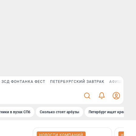
ЗСД ФОНТАНКА ФЕСТ
ПЕТЕРБУРГСКИЙ ЗАВТРАК
АФИША PLUS
ники в вузах СПб
Сколько стоят арбузы
Петербург ищет креатив
НОВОСТИ КОМПАНИЙ
НОВОС