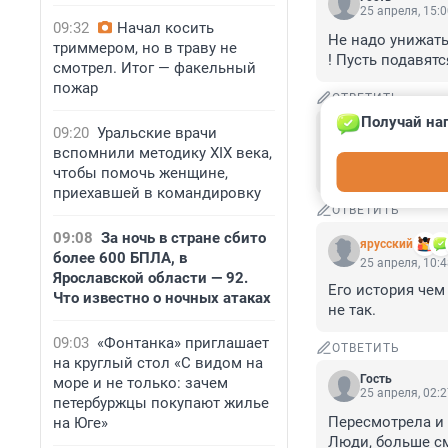
25 апреля, 15:
09:32
Начал косить
Не надо унижатьс
триммером, но в траву не
! Пусть подавят
смотрел. Итог — факельный
пожар
ОТВЕТИТЬ
Получай наг
Гость
09:20
Уральские врачи
25 апреля, 13:
вспомнили методику XIX века,
История с отмен
чтобы помочь женщине,
приехавшей в командировку
ОТВЕТИТЬ
09:08
За ночь в стране сбито
ярусский
более 600 БПЛА, в
25 апреля, 10:
Ярославской области — 92.
Его история чем 
Что известно о ночных атаках
не так.
09:03
«Фонтанка» приглашает
ОТВЕТИТЬ
на круглый стол «С видом на
Гость
море и не только: зачем
25 апреля, 02:
петербуржцы покупают жилье
Пересмотрела и 
на Юге»
Люди, больше см