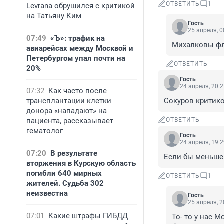
ОТВЕТИТЬ
1
Levrana обрушился с критикой
на Татьяну Ким
Гость
25 апреля, 0
07:49
«Ъ»: трафик на
Михалковы флю
авиарейсах между Москвой и
Петербургом упал почти на
ОТВЕТИТЬ
20%
Гость
24 апреля, 20:
07:32
Как часто после
трансплантации клетки
Сокуров критико
донора «нападают» на
пациента, рассказывает
ОТВЕТИТЬ
гематолог
Гость
24 апреля, 19:
07:20
В результате
Если бы меньше 
вторжения в Курскую область
погибли 640 мирных
ОТВЕТИТЬ
1
жителей. Судьба 302
неизвестна
Гость
25 апреля, 2
07:01
Какие штрафы ГИБДД
То- то у нас 