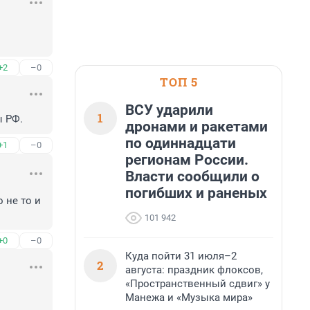
+2
–0
ТОП 5
ВСУ ударили
1
ы РФ.
дронами и ракетами
по одиннадцати
+1
–0
регионам России.
Власти сообщили о
погибших и раненых
не то и 
101 942
+0
–0
Куда пойти 31 июля–2
2
августа: праздник флоксов,
«Пространственный сдвиг» у
Манежа и «Музыка мира»