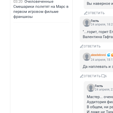
03:20
Очеловеченные
Вы наверное и
Смешарики полетят на Марс в
первом игровом фильме
ОТВЕТИТЬ
франшизы
Гость
24 апреля, 18:
"...горит, горит
Валентина Гафта.
ОТВЕТИТЬ
alexdelovoi
24 апреля, 18:
Да наплевать и 
ОТВЕТИТЬ
6
Гость
24 апреля, 2
Мастер... очен
Аудитория фил
В общем, ни ра
И даже не Тар