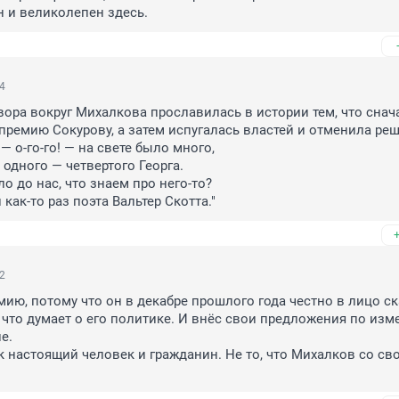
 и великолепен здесь.
54
свора вокруг Михалкова прославилась в истории тем, что снача
премию Сокурову, а затем испугалась властей и отменила реш
— о-го-го! — на свете было много,

одного — четвертого Георга.

о до нас, что знаем про него-то?

как-то раз поэта Вальтер Скотта."
32
мию, потому что он в декабре прошлого года честно в лицо ск
, что думает о его политике. И внёс свои предложения по изм
. 

ак настоящий человек и гражданин. Не то, что Михалков со сво