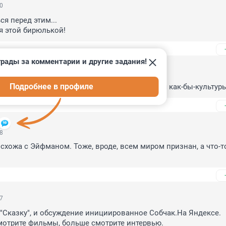
00
я перед этим... 

ся этой бирюлькой!
рады за комментарии и другие задания!
22
Подробнее в профиле
ой - лишь подтверждение текущего состояния как-бы-культур
48
схожа с Эйфманом. Тоже, вроде, всем миром признан, а что-то 
27
"Сказку", и обсуждение инициированное Собчак.На Яндексе.

отрите фильмы, больше смотрите интервью.
