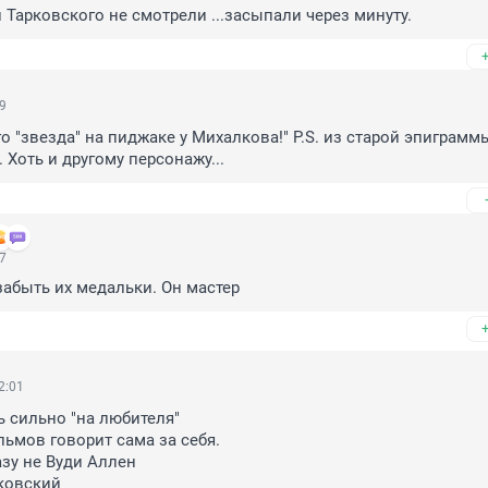
 Тарковского не смотрели ...засыпали через минуту.
29
 Его "звезда" на пиджаке у Михалкова!" P.S. из старой эпиграммы
 Хоть и другому персонажу...
17
забыть их медальки. Он мастер
2:01
ь сильно "на любителя"

ьмов говорит сама за себя.

зу не Вуди Аллен

ковский