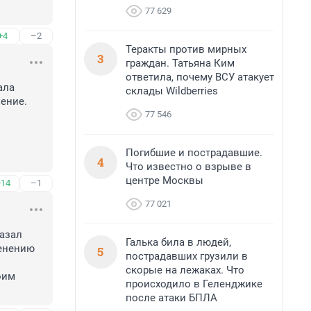
77 629
+4
–2
Теракты против мирных
3
граждан. Татьяна Ким
ответила, почему ВСУ атакует
ла 
склады Wildberries
ение.

77 546
Погибшие и пострадавшие.
4
Что известно о взрыве в
центре Москвы
+14
–1
77 021
азал 
Галька била в людей,
енению 
5
пострадавших грузили в
скорые на лежаках. Что
им 
происходило в Геленджике
после атаки БПЛА