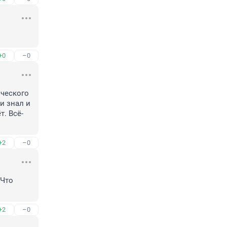
+0
–0
ческого 
 знал и 
. Всё-
+2
–0
Что 
+2
–0