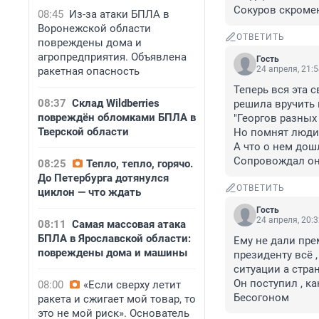
Сокуров скромен
08:45
Из-за атаки БПЛА в
Воронежской области
ОТВЕТИТЬ
повреждены дома и
агропредприятия. Объявлена
Гость
24 апреля, 21:
ракетная опасность
Теперь вся эта 
08:37
Склад Wildberries
решила вручить 
повреждён обломками БПЛА в
"Георгов разных 
Тверской области
Но помнят люди 
А что о нем дошл
Сопровождал он 
08:25
Тепло, тепло, горячо.
До Петербурга дотянулся
ОТВЕТИТЬ
циклон — что ждать
Гость
24 апреля, 20:
08:11
Самая массовая атака
БПЛА в Ярославской области:
Ему не дали пре
повреждены дома и машины
президенту всё 
ситуации а стране
Он поступил , к
08:00
«Если сверху летит
Бесогоном
ракета и сжигает мой товар, то
это не мой риск». Основатель