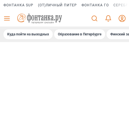
ФОНТАНКА SUP
(ОТ)ЛИЧНЫЙ ПИТЕР
ФОНТАНКА ГО
СЕРЕБР
Куда пойти на выходных
Образование в Петербурге
Финский за