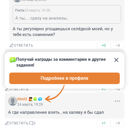
Гость
24 марта, 19:38
А ты,... сразу на анализы..
А ты регулярно угощаешься селёдкой моей, но у 
тебя есть сомнения?
+0
–0
ОТВЕТИТЬ
Гость
24 марта, 19:29
Получай награды за комментарии и другие 
задания!
Рекомендация того же уровня:

 Ходить в сауну с маленьким холодильником между 
Подробнее в профиле
ног.
+7
–0
ОТВЕТИТЬ
Dim22
24 марта, 19:29
А где направление взять , на халяву я бы сдал
+1
–0
ОТВЕТИТЬ
3