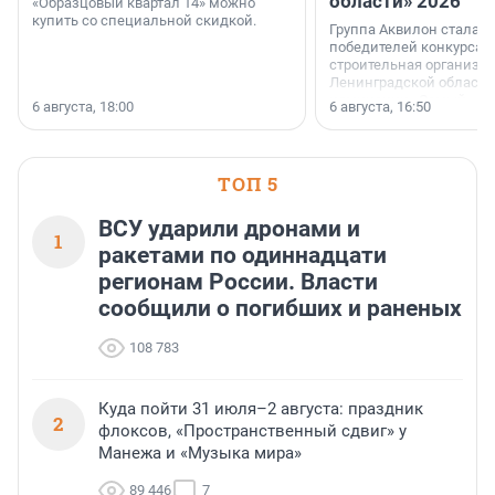
области» 2026
«Образцовый квартал 14» можно
купить со специальной скидкой.
Группа Аквилон стала 
победителей конкурса 
строительная организа
Ленинградской области 
номинации «Самый
6 августа, 18:00
6 августа, 16:50
клиентоориентированн
застройщик Ленинград
области».
ТОП 5
ВСУ ударили дронами и
1
ракетами по одиннадцати
регионам России. Власти
сообщили о погибших и раненых
108 783
Куда пойти 31 июля–2 августа: праздник
2
флоксов, «Пространственный сдвиг» у
Манежа и «Музыка мира»
89 446
7