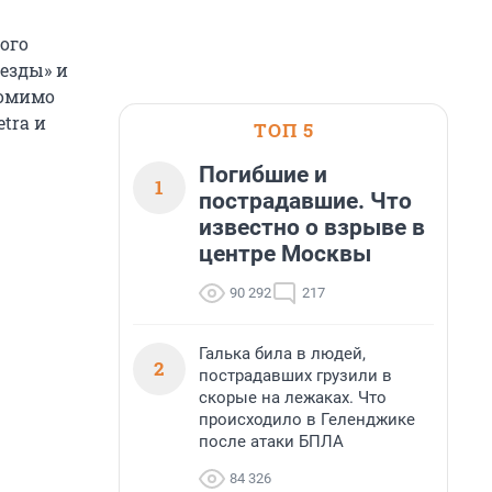
кого
езды» и
помимо
tra и
ТОП 5
Погибшие и
1
пострадавшие. Что
известно о взрыве в
центре Москвы
90 292
217
Галька била в людей,
2
пострадавших грузили в
скорые на лежаках. Что
происходило в Геленджике
после атаки БПЛА
84 326