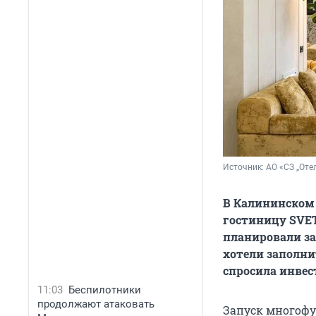
Источник: 
АО «СЗ „Оте
В Калининском
гостиницу SVET
планировали за
хотели заполн
спросила инвес
11:03
Беспилотники
продолжают атаковать
Запуск многофу