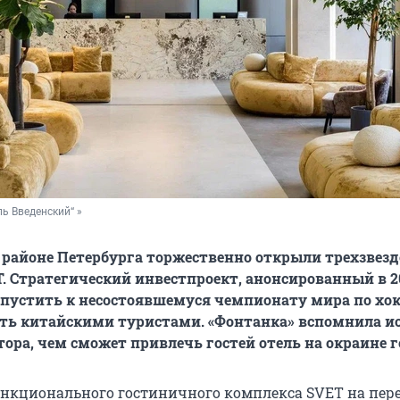
ль Введенский“ »
 районе Петербурга торжественно открыли трехзвез
. Стратегический инвестпроект, анонсированный в 20
пустить к несостоявшемуся чемпионату мира по хо
ить китайскими туристами. «Фонтанка» вспомнила и
тора, чем сможет привлечь гостей отель на окраине г
нкционального гостиничного комплекса SVET на пер