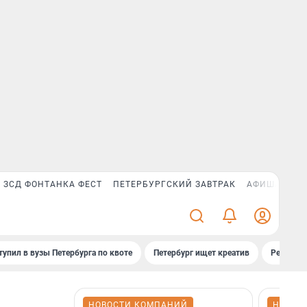
ЗСД ФОНТАНКА ФЕСТ
ПЕТЕРБУРГСКИЙ ЗАВТРАК
АФИША PLUS
тупил в вузы Петербурга по квоте
Петербург ищет креатив
Рейтинги
НОВОСТИ КОМПАНИЙ
НОВОС