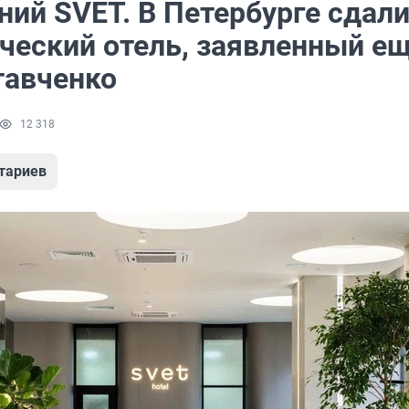
ний SVET. В Петербурге сдал
ический отель, заявленный е
тавченко
12 318
тариев