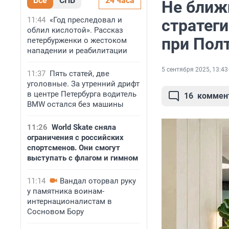
Все
СПБ
24 часа
Не ближ
11:44
«Год преследовал и
стратег
облил кислотой». Рассказ
при Пол
петербурженки о жестоком
нападении и реабилитации
5 сентября 2025, 13:43
11:37
Пять статей, две
уголовные. За утренний дрифт
в центре Петербурга водитель
16
коммен
BMW остался без машины
11:26
World Skate сняла
ограничения с российских
спортсменов. Они смогут
выступать с флагом и гимном
11:14
Вандал оторвал руку
у памятника воинам-
интернационалистам в
Сосновом Бору