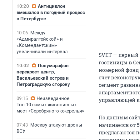
10:20
Антициклон
вмешался в погодный процесс
в Петербурге
10:06
Между
«Адмиралтейской» и
«Комендантским»
увеличивали интервал
SVET — первый 
гостиницы в Се
10:02
Полумарафон
номерной фонд 
перекроет центр,
счет реконстру
Васильевский остров и
Петроградскую сторону
сегмент развив
апартаментного 
09:15
Неизведанное.
управляющей к
Топ-10 самых живописных
мест «Серебряного ожерелья»
По данным сайт
начинается от 
07:43
Москву атакуют дроны
ВСУ
предлагаются по
гостиницы вклю