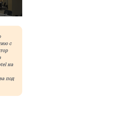
о
нию с
тор
в
tel на
ва под