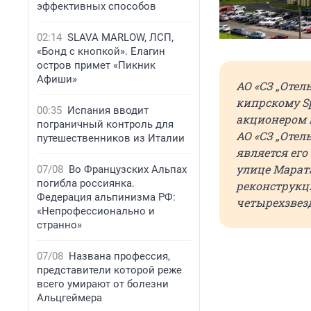
эффективных способов
02:14
SLAVA MARLOW, ЛСП,
«Бонд с кнопкой». Елагин
остров примет «Пикник
Афиши»
АО «СЗ „Отел
кипрскому Sp
00:35
Испания вводит
акционером 
пограничный контроль для
АО «СЗ „Отел
путешественников из Италии
является его
улице Марата
07/08
Во Французских Альпах
погибла россиянка.
реконструкц
Федерация альпинизма РФ:
четырехзвез
«Непрофессионально и
странно»
07/08
Названа профессия,
представители которой реже
всего умирают от болезни
Альцгеймера