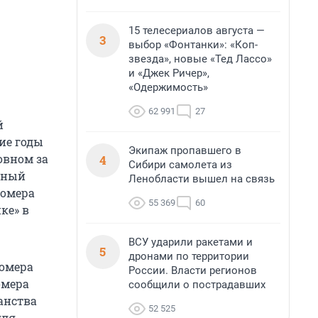
15 телесериалов августа —
3
выбор «Фонтанки»: «Коп-
звезда», новые «Тед Лассо»
и «Джек Ричер»,
«Одержимость»
62 991
27
й
ие годы
Экипаж пропавшего в
овном за
4
Сибири самолета из
тный
Ленобласти вышел на связь
номера
55 369
60
ке» в
ВСУ ударили ракетами и
5
дронами по территории
номера
России. Власти регионов
омера
сообщили о пострадавших
анства
52 525
для