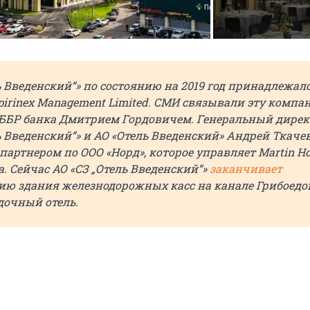
ь Введенский“» по состоянию на 2019 год принадлежал
irinex Management Limited. СМИ связывали эту компа
ББР банка Дмитрием Гордовичем. Генеральный дирек
ь Введенский“» и АО «Отель Введенский» Андрей Ткаче
 партнером по ООО «Норд», которое управляет Martin Ho
. Сейчас АО «СЗ „Отель Введенский“»
заканчивает
ию здания железнодорожных касс на канале Грибоедо
дочный отель.