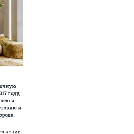
дочную
17 году,
ккею и
сторию и
орода.
есечении