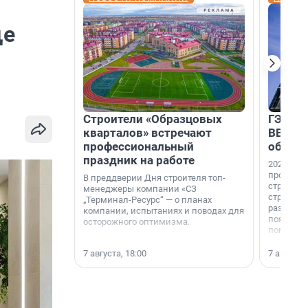
и
ще
Строители «Образцовых
ГЭС, м
кварталов» встречают
ВВП: в
профессиональный
об ист
праздник на работе
2026-й —
професси
В преддверии Дня строителя топ-
строителе
менеджеры компании «СЗ
строителя
„Терминал-Ресурс“ — о планах
раз. В ГК
компании, испытаниях и поводах для
появился
осторожного оптимизма.
поменяла
7 августа, 18:00
7 августа,