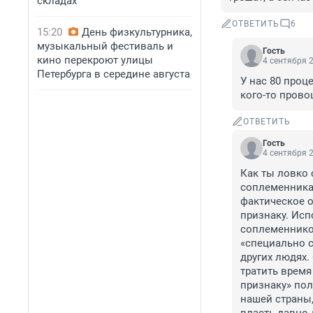
складах
ОТВЕТИТЬ
6
15:20
День физкультурника,
музыкальный фестиваль и
Гость
кино перекроют улицы
4 сентября 2
Петербурга в середине августа
У нас 80 проц
кого-то прово
ОТВЕТИТЬ
Гость
4 сентября 2
Как ты ловко 
соплеменника 
фактическое о
признаку. Исп
соплеменников
«специально с
других людях.
тратить время
признаку» пол
нашей страны,