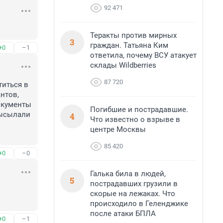
92 471
Теракты против мирных
3
граждан. Татьяна Ким
+0
–1
ответила, почему ВСУ атакует
склады Wildberries
87 720
иться в 
нтов, 
кументы 
Погибшие и пострадавшие.
ысылали 
4
Что известно о взрыве в
центре Москвы
85 420
+0
–0
Галька била в людей,
5
пострадавших грузили в
скорые на лежаках. Что
происходило в Геленджике
после атаки БПЛА
+0
–1