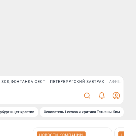
ЗСД ФОНТАНКА ФЕСТ
ПЕТЕРБУРГСКИЙ ЗАВТРАК
АФИША PLUS
рбург ищет креатив
Основатель Levrana и критика Татьяны Ким
Зач
НОВОСТИ КОМПАНИЙ
НОВОС