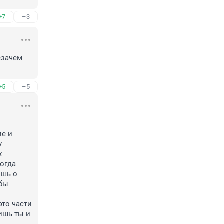
+7
–3
езачем 
+5
–5
е и 
 
 
огда 
шь о 
бы 
то части 
шь ты и 