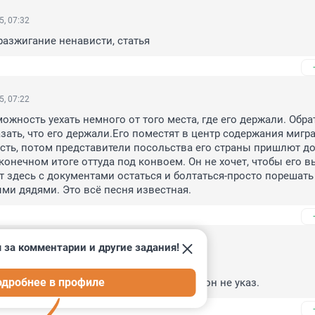
5, 07:32
 разжигание ненависти, статья
5, 07:22
ожность уехать немного от того места, где его держали. Обрат
зать, что его держали.Его поместят в центр содержания мигра
сть, потом представители посольства его страны пришлют до
конечном итоге оттуда под конвоем. Он не хочет, чтобы его в
т здесь с документами остаться и болтаться-просто порешать 
ми дядями. Это всё песня известная.
 за комментарии и другие задания!
5, 07:20
истема» в Химках.

одробнее в профиле
ятам ни Ташкент, ни Москва, ни Вашингтон не указ.