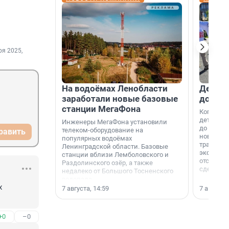
ря 2025,
На водоёмах Ленобласти
Девело
заработали новые базовые
добро
станции МегаФона
Когда-то
дети игр
Инженеры МегаФона установили
до темно
телеком-оборудование на
равить
новости н
популярных водоёмах
традиция
Ленинградской области. Базовые
экономич
станции вблизи Лемболовского и
отсутств
Раздолинского озёр, а также
сделали 
недалеко от Большого Тосненского
водопада.
 
7 августа, 14:59
7 августа,
+0
–0