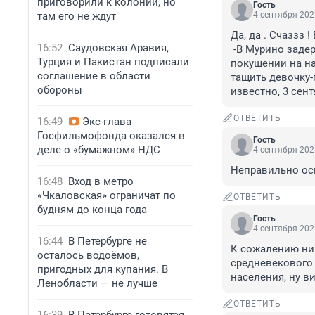
приговорили к колонии, но
Гость
там его не ждут
4 сентября 202
Да, да . Счаззз 
16:52
Саудовская Аравия,
 -В Мурино задержали 39-летнего гражданина Узбекистана, подозреваемого в 
Турция и Пакистан подписали
покушении на на
соглашение в области
тащить девочку-
обороны
известно, 3 сент
ОТВЕТИТЬ
16:49
Экс-глава
Госфильмофонда оказался в
Гость
деле о «бумажном» НДС
4 сентября 202
Неправильно ос
16:48
Вход в метро
«Чкаловская» ограничат по
ОТВЕТИТЬ
будням до конца года
Гость
4 сентября 202
16:44
В Петербурге не
К сожалению ни 
осталось водоёмов,
средневекового 
пригодных для купания. В
населения, ну в
Ленобласти — не лучше
ОТВЕТИТЬ