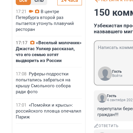
Все
СПБ
24 часа
ПЕРЕЙТИ К ПУ
150 ком
17:21
В центре
Петербурга второй раз
пытается утонуть плавучий
Узбекистан про
ресторан
назвавшего миг
17:17
«Веселый молочник»
Джастас Уолкер рассказал,
что его семью хотят
выдворить из России
Гость
17:08
Руферы-подростки
Войти
попытались забраться на
крышу Смольного собора
ради фото
Гость
4 сентября 202
17:01
«Помойки и крысы»:
перепутали берег
российского пловца опечалил
граждан!!!
Париж
ОТВЕТИТЬ