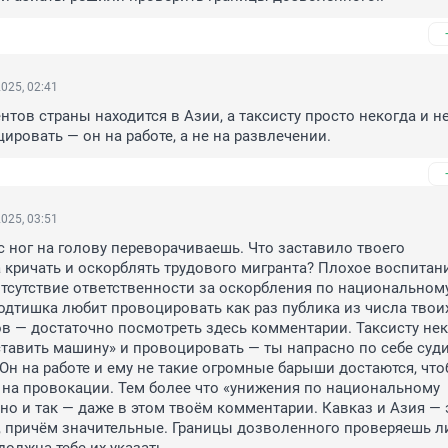
025, 02:41
ентов страны находится в Азии, а таксисту просто некогда и н
цировать — он на работе, а не на развлечении.
025, 03:51
с ног на голову переворачиваешь. Что заставило твоего 
кричать и оскорблять трудового мигранта? Плохое воспитани
тсутствие ответственности за оскорбления по национальному
одтишка любит провоцировать как раз публика из числа твоих
 — достаточно посмотреть здесь комментарии. Таксисту нек
тавить машину» и провоцировать — ты напрасно по себе суди
 Он на работе и ему не такие огромные барыши достаются, что
 на провокации. Тем более что «унижения по национальному 
но и так — даже в этом твоём комментарии. Кавказ и Азия — э
 причём значительные. Границы дозволенного проверяешь ли