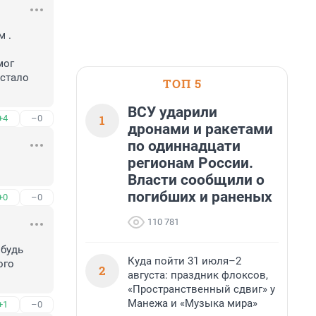
 .

ог 
стало 
ТОП 5
ВСУ ударили
1
+4
–0
дронами и ракетами
по одиннадцати
регионам России.
Власти сообщили о
погибших и раненых
+0
–0
110 781
будь 
Куда пойти 31 июля–2
го 
2
августа: праздник флоксов,
«Пространственный сдвиг» у
Манежа и «Музыка мира»
+1
–0