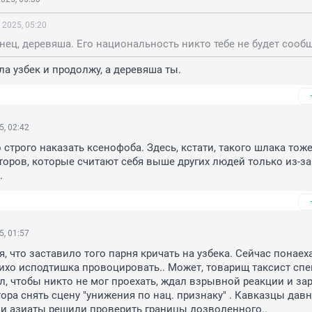
 2025, 05:20
нец, деревяша. Его национальность никто тебе не будет сообщ
ла узбек и продолжу, а деревяша ты.
5, 02:42
 строго наказать ксенофоба. Здесь, кстати, такого шлака тоже
оров, которые считают себя выше других людей только из-за 
.
5, 01:57
я, что заставило того парня кричать на узбека. Сейчас понаех
ихо исподтишка провоцировать.. Может, товарищ таксист спе
, чтобы никто не мог проехать, ждал взрывной реакции и зар
ора снять сцену "унижения по нац. признаку" . Кавказцы давн
с и азиаты решили проверить границы дозволенного..