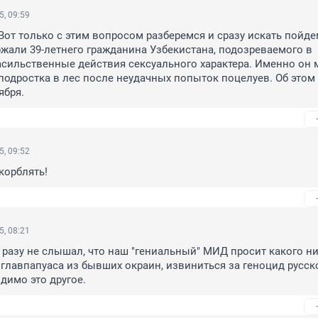
5, 09:59
! Вот только с этим вопросом разберемся и сразу искать пойдем
сильственные действия сексуального характера. Именно он м
подростка в лес после неудачных попыток поцелуев. Об этом 
ября.
5, 09:52
корблять!
5, 08:21
разу не слышал, что наш "гениальный" МИД просит какого ни
главпапуаса из бывших окраин, извиниться за геноцид русско
идимо это другое.