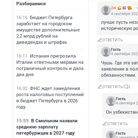
Разбираемся
Zet
4 сентября 202
16:16
Бюджет Петербурга
лучше пусть нез
заработает на городском
историческую ро
имуществе дополнительные
2,2 млрд рублей на
ОТВЕТИТЬ
дивидендах и штрафах
Гость
4 сентября 202
16:11
Испания пригрозила
Италии ответными мерами на
Чушь. Где эта за
пограничный контроль и дала
заявление в пол
два дня
обязанностями.
ОТВЕТИТЬ
2
16:02
ФНС ждет замедления
роста налоговых поступлений
Гость
в бюджет Петербурга в 2026
4 сентября 2
году
Он узбекистан
15:59
В Смольном назвали
ОТВЕТИТЬ
среднюю зарплату
петербуржцев в 2027 году
Гость
4 сентября 2