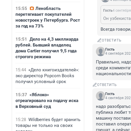
15:55
Ленобласть
Гость
4 сентября
перетягивает покупателей
Он узбекиста
новостроек у Петербурга. Рост
за год на 73%
Всегда говори
15:51
Дело на 4,3 миллиарда
ОТВЕТИТЬ
рублей. Бывший владелец
Гость
дома Cartier получил 9,5 года
4 сентября 202
строгого режима
Правильно, надо
среди комментат
15:44
«Дело книгоиздателей»:
национальности
экс-директор Popcorn Books
получил условный срок
ОТВЕТИТЬ
Гость
15:37
«Яблоко»
4 сентября 202
отреагировало на подачу иска
в Верховный суд
надо разобратьс
публика любит т
машину поставил
15:28
Wildberries будет хранить
поставил операт
товары не только на своих
грешат, а сейча