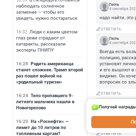
16:39
В Петербурге готовятся
Гость
наблюдать солнечное
4 сентября 202
затмение — чтобы его
надо найти. это
увидеть, нужно постараться
ОТВЕТИТЬ
16:32
Люди с каким цветом
глаз реже страдают от
Гость
4 сентября 202
катаракты, рассказали
эксперты ПНИПУ
Всегда есть возм
полицию, расска
16:28
Родить американца
установят лично
станет сложнее. Трамп второй
и его вышлют в 
раз пошел войной на
видимо. Он хоче
«родильный туризм»
вопросик со злы
ОТВЕТИТЬ
16:24
Тело пропавшего 9-
летнего мальчика нашли в
Гость
Получай награды
Новогорелово
4 сентября 202
ЖК «Солнечная с
16:20
На «Роснефти» —
П
Думаю, этим реб
лимит до 10 литров по
топливным картам?
ОТВЕТИТЬ