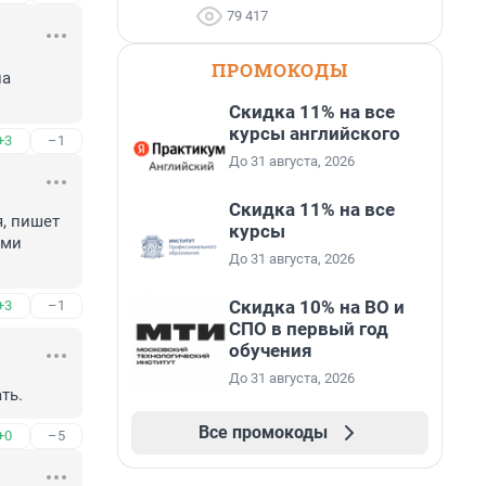
79 417
ПРОМОКОДЫ
а 
Скидка 11% на все
курсы английского
+3
–1
До 31 августа, 2026
Скидка 11% на все
, пишет 
курсы
ми 
До 31 августа, 2026
Скидка 10% на ВО и
+3
–1
СПО в первый год
обучения
До 31 августа, 2026
ть.
Все промокоды
+0
–5