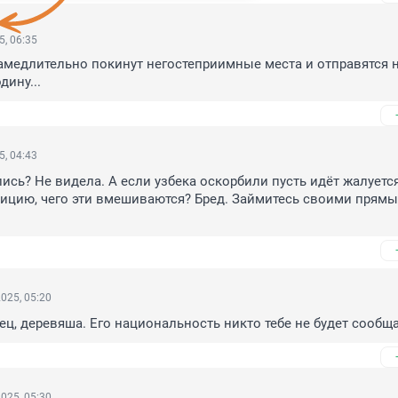
5, 06:35
амедлительно покинут негостеприимные места и отправятся н
дину...
5, 04:43
пись? Не видела. А если узбека оскорбили пусть идёт жалуется
ицию, чего эти вмешиваются? Бред. Займитесь своими прямы
025, 05:20
ец, деревяша. Его национальность никто тебе не будет сообща
025, 05:30