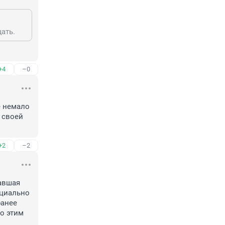
ать.
+4
–0
 немало 
своей 
+2
–2
авшая 
циально 
анее 
о этим 