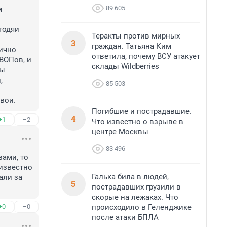
89 605
 
одяи 
Теракты против мирных
3
граждан. Татьяна Ким
ично 
ответила, почему ВСУ атакует
ОПов, и 
склады Wildberries
ы 
 
85 503
свои.
Погибшие и пострадавшие.
4
+1
–2
Что известно о взрыве в
центре Москвы
83 496
ами, то 
звестно 
Галька била в людей,
ли за 
5
пострадавших грузили в
скорые на лежаках. Что
происходило в Геленджике
+0
–0
после атаки БПЛА