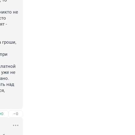
 то 
никто не 
то 
т - 
 гроши, 
при 
платной 
уже не 
но.

ть над 
я, 
+0
–0