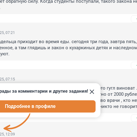
ет обратную силу. Когда студенты поступали, такого закона не
.
25, 07:21
ельца приходит во время еды. сегодня три года, завтра пять, 
енное, а там глядишь и закон о кухаркиных детях и наследном
уют.
25, 07:15
 отвечает полегчало ,повезло ,не полегчало это гугл виноват 
рады за комментарии и другие задания!
м , а не за помощь и немалые -терапевт платно от 2000 рублей
посетителей и 20.000 в кармане .Вот и рвутся во врачи , кто не
Подробнее в профиле
,или здоров , или кто ...Зачем мне врач-рвач никто не говорит
25, 12:09