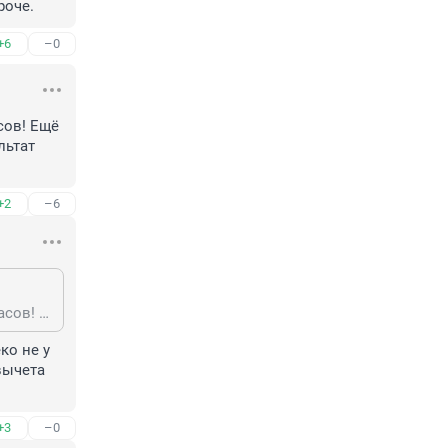
роче.
+6
–0
сов! Ещё 
ьтат 
+2
–6
Туда поступают в основном из-за того, что рабочий день 6 часов. Всего 6 часов! Ещё и зарплата нормальная. А не из-за желания помогать больным людям. Результат видим в поликлинниках.
о не у 
вычета 
+3
–0