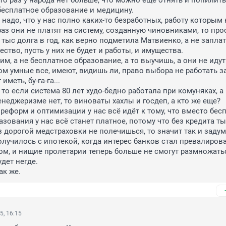
о раз у народа нет больше, что можно ещё отнять и попилить,
бесплатное образование и медицину.

надо, что у нас полно каких-то безработных, работу которым 
раз они не платят на систему, созданную чиновниками, то прос
тыс долга в год, как верно подметила Матвиенко, а не заплатя
ство, пусть у них не будет и работы, и имущества.

им, а не бесплатное образование, а то выучишь, а они не идут 
ом умные все, имеют, видишь ли, право выбора не работать за
иметь, бу-га-га...

 то если система 80 лет худо-бедно работала при комуняках, а 
еджеризме нет, то виноваты хахлы и госдеп, а кто же еще?

е реформ и оптимизации у нас всё идёт к тому, что вместо бес
зования у нас всё станет платное, потому что без кредита ты 
з дорогой медстраховки не полечишься, то значит так и задума
олучилось с ипотекой, когда интерес банков стал превалирова
, и нищие пролетарии теперь больше не смогут размножатьс
дет негде.

ак же.
5, 16:15