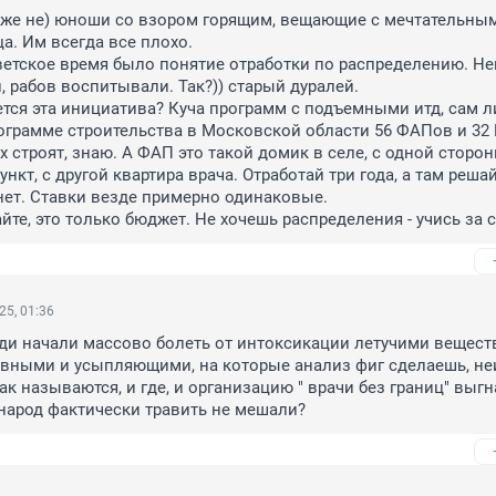
(уже не) юноши со взором горящим, вещающие с мечтательным
. Им всегда все плохо.

ветское время было понятие отработки по распределению. Нег
, рабов воспитывали. Так?)) старый дуралей.

ется эта инициатива? Куча программ с подъемными итд, сам л
ограмме строительства в Московской области 56 ФАПов и 32 В
х строят, знаю. А ФАП это такой домик в селе, с одной сторон
кт, с другой квартира врача. Отработай три года, а там решай,
нет. Ставки везде примерно одинаковые.

йте, это только бюджет. Не хочешь распределения - учись за 
25, 01:36
ди начали массово болеть от интоксикации летучими веществ
вными и усыпляющими, на которые анализ фиг сделаешь, неи
ак называются, и где, и организацию " врачи без границ" выгна
 народ фактически травить не мешали?