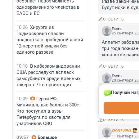
осознает невозможность
Разве закон име
одновременного членства в
Будут иски в суд
ЕАЭС и ЕС
ОТВЕТИТЬ
10:26
Хирурги из
Гость
Подмосковья спасли
25 сентября 20
подростка с прободной язвой
Аппетит рабовлад
12-перстной кишки без
три года пожизн
единого разреза
холопстве нарис
10:18
В киберкомандовании
ОТВЕТИТЬ
США расследуют всплеск
Гость
самоубийств среди военных
20 сентября 20
хакеров. Что происходит
Врач ни зачто не
Получай наг
получают за прие
10:09
Герои РФ,
прием . Десяток 
минимальные баллы и 300+.
тот или больной 
Кто поступил в вузы
Петербурга по квоте для
ОТВЕТИТЬ
участников СВО
265849063
11 сентября 20
09:57
Большое