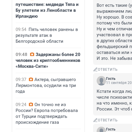
путешествие: медведи Тяпа и
Вот есть такие 
Бу улетели из Ленобласти в
выражением лица
Ирландию
Ну хорошо. В со
потому что были
Ну и чем отлича
09:54
Пять человек ранены в
участвовал в пр
результате атак в
в других областя
Белгородской области
фельдшерский пун
оставаться или 
09:48
Задержаны более 20
И это. Не забыва
человек из криптообменников
«Москва-Сити»
ОТВЕТИТЬ
Гость
09:37
Актера, сыгравшего
11 сентября 20
Лермонтова, осудили на три
года
Кстати когда лю
числе психоакти
на что именно, к
09:24
Он точно не из
России. Эт чтоб
России? Европа потребовала
от Турции подтверждать
ОТВЕТИТЬ
происхождение газа
Гость