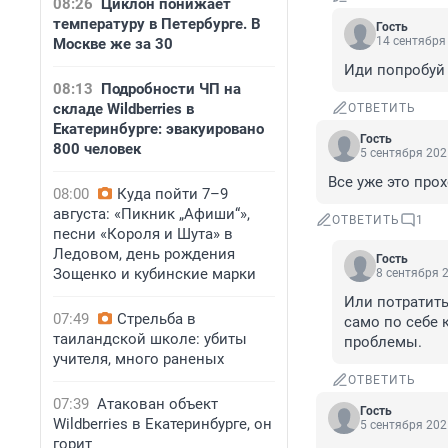
08:26
Циклон понижает
температуру в Петербурге. В
Гость
14 сентября 
Москве же за 30
Иди попробуй 
08:13
Подробности ЧП на
складе Wildberries в
ОТВЕТИТЬ
Екатеринбурге: эвакуировано
Гость
800 человек
5 сентября 202
Все уже это про
08:00
Куда пойти 7–9
августа: «Пикник „Афиши“»,
ОТВЕТИТЬ
1
песни «Короля и Шута» в
Ледовом, день рождения
Гость
Зощенко и кубинские марки
8 сентября 2
Или потратить 
07:49
Стрельба в
само по себе 
таиландской школе: убиты
проблемы.
учителя, много раненых
ОТВЕТИТЬ
07:39
Атакован объект
Гость
Wildberries в Екатеринбурге, он
5 сентября 202
горит