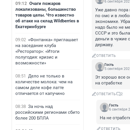
6 сентября 202
09:12
Очаги пожаров
локализованы, большинство
Уже давно пора 
товаров целы. Что известно
по омс и в любо
об атаке на склад Wildberries в
экономике. Убра
Екатеринбурге
надо было не ме
СССР и это была
деньги в чужие с
09:02
«Фонтанка» приглашает
державу.
на заседание клуба
«Ресторатор»: «Итоги
ОТВЕТИТЬ
полугодия: кризис и
возможности»
Гость
5 сентября 202
08:51
Дело не только в
Эт хорошо все о
количестве молока: чем на
на отработке
самом деле кофе латте
отличается от капучино
ОТВЕТИТЬ
2
Гость
08:38
За ночь над
6 сентября 2
российскими регионами сбито
На не отработ
более 200 БПЛА
ОТВЕТИТЬ