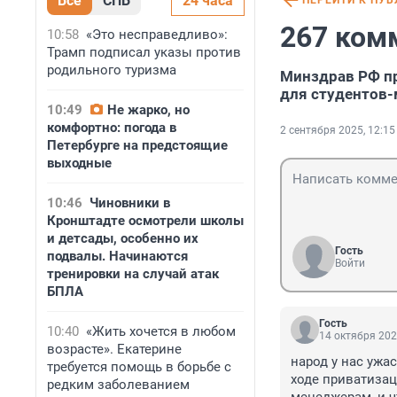
Все
СПБ
24 часа
ПЕРЕЙТИ К ПУ
267 ком
10:58
«Это несправедливо»:
Трамп подписал указы против
родильного туризма
Минздрав РФ п
для студентов
10:49
Не жарко, но
комфортно: погода в
2 сентября 2025, 12:15
Петербурге на предстоящие
выходные
10:46
Чиновники в
Кронштадте осмотрели школы
и детсады, особенно их
Гость
подвалы. Начинаются
Войти
тренировки на случай атак
БПЛА
Гость
10:40
«Жить хочется в любом
14 октября 202
возрасте». Екатерине
народ у нас ужа
требуется помощь в борьбе с
ходе приватизац
редким заболеванием