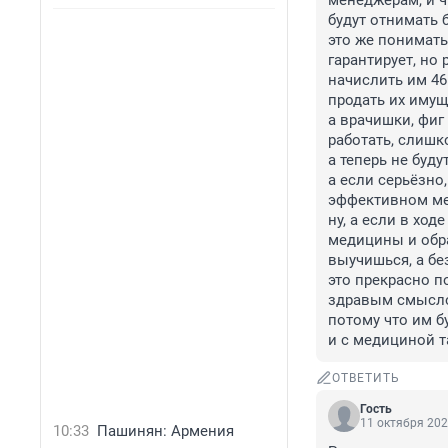
менеджерам, и чт
будут отнимать 
это же понимать 
гарантирует, но 
начислить им 46 
продать их имуще
а врачишки, фиг 
работать, слишк
а теперь не будут 
а если серьёзно,
эффективном мен
ну, а если в ход
медицины и обра
выучишься, а бе
это прекрасно п
здравым смыслом
потому что им бу
и с медициной т
ОТВЕТИТЬ
Гость
11 октября 202
10:33
Пашинян: Армения