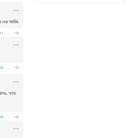
 на тебя.
+1
–0
+0
–0
ть, что 
+0
–0