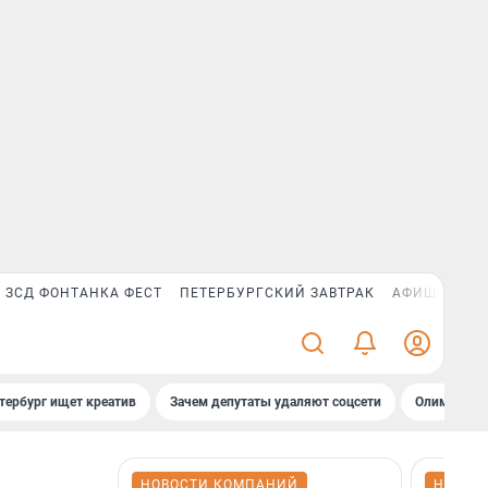
ЗСД ФОНТАНКА ФЕСТ
ПЕТЕРБУРГСКИЙ ЗАВТРАК
АФИША PLUS
тербург ищет креатив
Зачем депутаты удаляют соцсети
Олимпиадни
НОВОСТИ КОМПАНИЙ
НОВОС