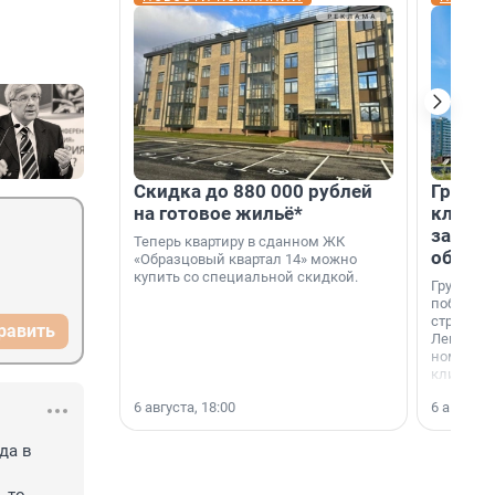
Скидка до 880 000 рублей
Группа
на готовое жильё*
клиен
застро
Теперь квартиру в сданном ЖК
област
«Образцовый квартал 14» можно
купить со специальной скидкой.
Группа А
победите
строител
равить
Ленингра
номинац
клиенто
застройщ
6 августа, 18:00
6 августа,
области»
а в 