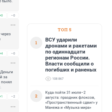
 было. 
+0
–0
ТОП 5
через 
ВСУ ударили
 
1
дронами и ракетами
по одиннадцати
+4
–0
регионам России.
Власти сообщили о
погибших и раненых
.Деньги 
 за 
108 867
 понял 
.
Куда пойти 31 июля–2
2
+1
–2
августа: праздник флоксов,
«Пространственный сдвиг» у
Манежа и «Музыка мира»