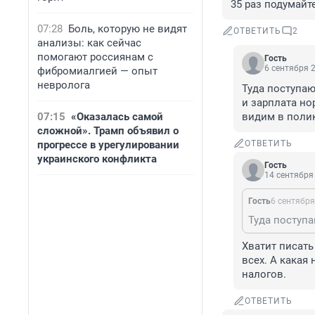
35 раз подумайте
07:28
Боль, которую не видят
ОТВЕТИТЬ
2
анализы: как сейчас
помогают россиянам с
Гость
6 сентября 2
фибромиалгией — опыт
невролога
Туда поступают
и зарплата но
07:15
«Оказалась самой
видим в поли
сложной». Трамп объявил о
прогрессе в урегулировании
ОТВЕТИТЬ
украинского конфликта
Гость
14 сентября 
Гость
6 сентября
Хватит писать 
всех. А какая
налогов.
ОТВЕТИТЬ