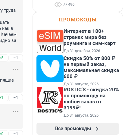
77 496
 труда 
ПРОМОКОДЫ
ать 
как в 
Интернет в 180+
 Качаем 
странах мира без
идно за 
роуминга и сим-карт
До 31 декабря, 2026
Скидка 50% от 800 ₽
+5
–1
на первый заказ,
максимальная скидка
600 ₽
пящие 
До 31 августа, 2026
ROSTIC'S - скидка 20%
по промокоду на
+1
–1
любой заказ от
3199₽!
До 31 августа, 2026
Все промокоды
+0
–1