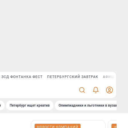
ЗСД ФОНТАНКА ФЕСТ
ПЕТЕРБУРГСКИЙ ЗАВТРАК
АФИША PLUS
и
Петербург ищет креатив
Олимпиадники и льготники в вузах СПб
НОВОСТИ КОМПАНИЙ
НОВОС