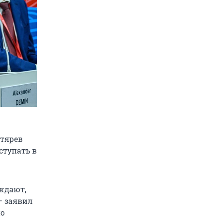
гтярев
ступать в
ждают,
— заявил
по