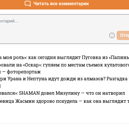
Читать все комментарии
Отп
а моя роль»: как сегодня выглядит Пуговка из «Папин
овали на «Оскар»: гуляем по местам съемок культово
я — фоторепортаж
ри Урана и Нептуна идут дожди из алмазов? Разгадка
х
евался»: SHAMAN довел Мизулину — что он натворил
 певица Жасмин здорово похудела — как она выглядит 