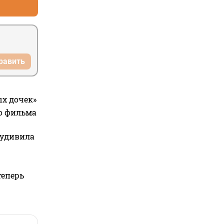
равить
ых дочек»
го фильма
 удивила
теперь