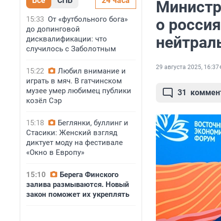
Все
СПБ
24 часа
Министр
15:33
От «футбольного бога»
о россия
до допинговой
нейтрал
дисквалификации: что
случилось с Заболотным
29 августа 2025, 16:37
15:22
Любил внимание и
играть в мяч. В гатчинском
музее умер любимец публики
31
коммен
козёл Сэр
15:18
Беглянки, буллинг и
Стасики: Женский взгляд
диктует моду на фестивале
«Окно в Европу»
15:10
Берега Финского
залива размываются. Новый
закон поможет их укреплять