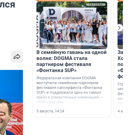
лся
В семейную гавань на одной
Зажгли
волне: DOGMA стала
Холдин
партнером фестиваля
посети
«Фонтанка SUP»
«Фонта
фотоз
Федеральная компания DOGMA
выступила семейным партнером
Строител
фестиваля сапсерфинга «Фонтанка
четверты
SUP» и поддержала одну из самых
фестивал
ярких и романтичных номинаций —
раз комп
«SUP-свадьба».
привезти
и подари
5 августа, 14:24
4 августа,
посетите
необычно