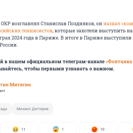
а ОКР возглавлял Станислав Поздняков, он
назвал «ко
ссийских теннисистов
, которые захотели выступить на
рах 2024 года в Париже. В итоге в Париже выступили 
России.
ей в нашем официальном телеграм-канале
«Фонтанка
ывайтесь, чтобы первыми узнавать о важном.
тин Митягин
ент
ада
Михаил Дегтярев
11
1
10