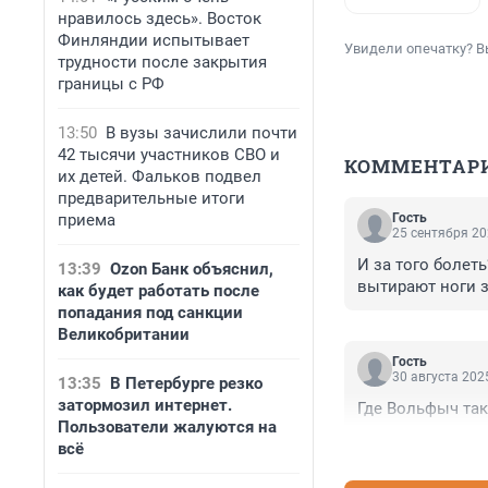
нравилось здесь». Восток
Финляндии испытывает
Увидели опечатку? В
трудности после закрытия
границы с РФ
13:50
В вузы зачислили почти
42 тысячи участников СВО и
КОММЕНТАР
их детей. Фальков подвел
предварительные итоги
приема
Гость
25 сентября 20
И за того болет
13:39
Ozon Банк объяснил,
вытирают ноги 
как будет работать после
попадания под санкции
Великобритании
Гость
30 августа 2025
13:35
В Петербурге резко
затормозил интернет.
Где Вольфыч так
Пользователи жалуются на
всё