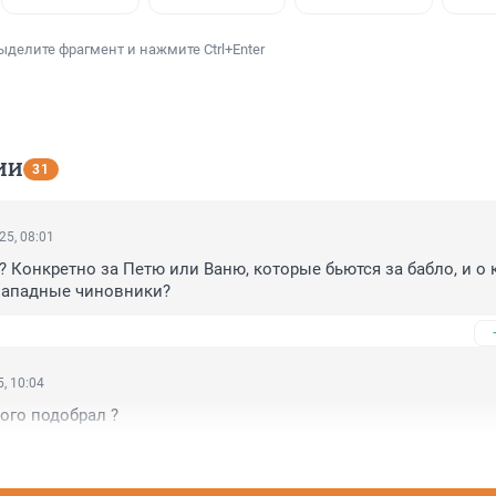
ыделите фрагмент и нажмите Ctrl+Enter
ИИ
31
25, 08:01
ь? Конкретно за Петю или Ваню, которые бьются за бабло, и о 
западные чиновники?
, 10:04
ого подобрал ?