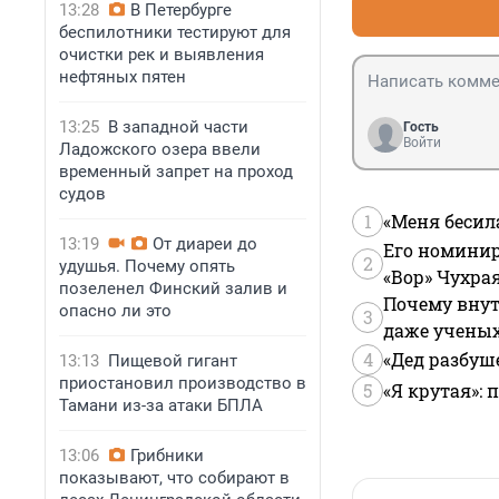
13:28
В Петербурге
беспилотники тестируют для
очистки рек и выявления
нефтяных пятен
13:25
В западной части
Гость
Войти
Ладожского озера ввели
временный запрет на проход
судов
1
«Меня бесил
13:19
От диареи до
Его номинир
2
удушья. Почему опять
«Вор» Чухра
позеленел Финский залив и
Почему внут
опасно ли это
3
даже учены
4
«Дед разбуш
13:13
Пищевой гигант
приостановил производство в
5
«Я крутая»:
Тамани из-за атаки БПЛА
13:06
Грибники
показывают, что собирают в