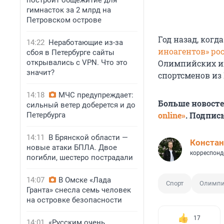
построит общежитие для
гимнасток за 2 млрд на
Петровском острове
Год назад, когд
14:22
Неработающие из-за
иноагентов» ро
сбоя в Петербурге сайты
открывались с VPN. Что это
Олимпийских иг
значит?
спортсменов из 
14:18
МЧС предупреждает:
Больше новост
сильный ветер доберется и до
online»
. Подпис
Петербурга
14:11
В Брянской области —
Констан
новые атаки БПЛА. Двое
корреспонд
погибли, шестеро пострадали
14:07
В Омске «Лада
Спорт
Олимпи
Гранта» снесла семь человек
на островке безопасности
17
14:01
«Русским очень