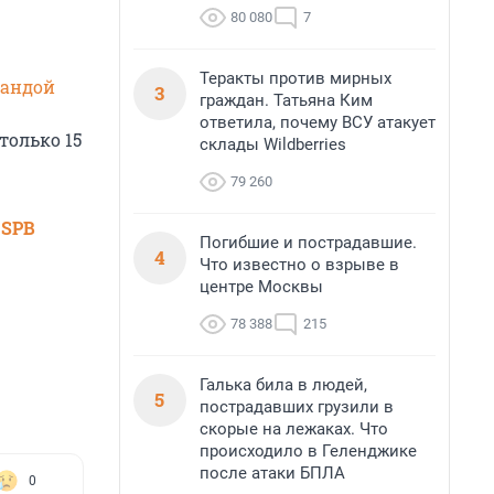
80 080
7
Теракты против мирных
мандой
3
граждан. Татьяна Ким
ответила, почему ВСУ атакует
только 15
склады Wildberries
79 260
 SPB
Погибшие и пострадавшие.
4
Что известно о взрыве в
центре Москвы
78 388
215
Галька била в людей,
5
пострадавших грузили в
скорые на лежаках. Что
происходило в Геленджике
после атаки БПЛА
0