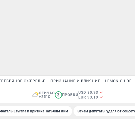
ЕРЕБРЯНОЕ ОЖЕРЕЛЬЕ
ПРИЗНАНИЕ И ВЛИЯНИЕ
LEMON GUIDE
USD 80,93
СЕЙЧАС
3
ПРОБКИ
+25°C
EUR 93,19
ователь Levrana и критика Татьяны Ким
Зачем депутаты удаляют соцсет