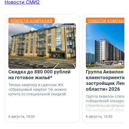
Новости СМИ2
НОВОСТИ КОМПАНИЙ
НОВОСТИ КОМПАНИ
Скидка до 880 000 рублей
Группа Аквилон 
на готовое жильё*
клиентоориентир
застройщик Лени
Теперь квартиру в сданном ЖК
области» 2026
«Образцовый квартал 14» можно
купить со специальной скидкой.
Группа Аквилон стала 
победителей конкурса 
строительная организа
Ленинградской области 
номинации «Самый
6 августа, 18:00
6 августа, 16:50
клиентоориентированн
застройщик Ленинград
области».