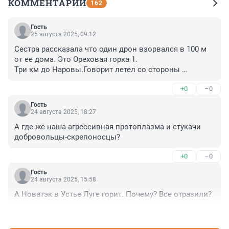
КОММЕНТАРИИ
162
Гость
25 августа 2025, 09:12
Сестра рассказала что один дрон взорвался в 100 м 
от ее дома. Это Ореховая горка 1.

Три км до Наровы.Говорит летел со стороны 
Эстонии.Задел ЛЭП и взорвался. Коровы у нее там 
+0
–0
паслись.Оборвали веревки и разбежались.
Гость
24 августа 2025, 18:27
А где же наша агрессивная протоплазма и стукачи 
добровольцы-скрепоносцы?
+0
–0
Гость
24 августа 2025, 15:58
А Новатэк в Устье Луге горит. Почему? Все отразили?
+0
–0