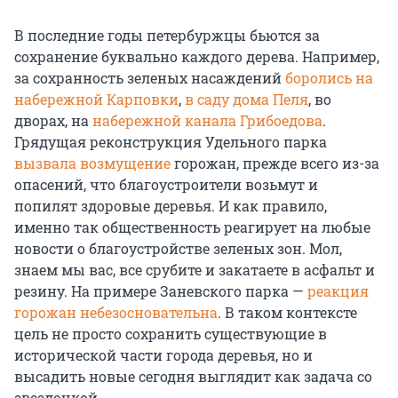
В последние годы петербуржцы бьются за
сохранение буквально каждого дерева. Например,
за сохранность зеленых насаждений
боролись на
набережной Карповки
,
в саду дома Пеля
, во
дворах, на
набережной канала Грибоедова
.
Грядущая реконструкция Удельного парка
вызвала возмущение
горожан, прежде всего из-за
опасений, что благоустроители возьмут и
попилят здоровые деревья. И как правило,
именно так общественность реагирует на любые
новости о благоустройстве зеленых зон. Мол,
знаем мы вас, все срубите и закатаете в асфальт и
резину. На примере Заневского парка —
реакция
горожан небезосновательна
. В таком контексте
цель не просто сохранить существующие в
исторической части города деревья, но и
высадить новые сегодня выглядит как задача со
звездочкой.