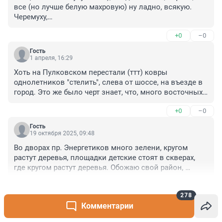
все (но лучше белую махровую) ну ладно, всякую. 
Черемуху,

скоро сезон, черемуховые холода, и белые бомбошки 
+0
–0
бульдонеж. Это все кусты -цветы, вместе. В одном 
флаконе. 

Гость
Не хочу ипомею, за что -) Среди машин Московского 
1 апреля, 16:29
проспекту, одноразовое, и ноготков тысячи 
Хоть на Пулковском перестали (ттт) ковры 
миллионов не надо.
однолетников "стелить", слева от шоссе, на въезде в 
город. Это же было черт знает, что, много восточных 
дам, на коленях, высаживающих, штучка за штукой, 
+0
–0
тысячи цветов, на одно лето. Для вьезжающих в 
город из аэропорта, ноготки, какая лепота. 

Гость
Вьезжающий в город, оглянись, и пойми, что 
19 октября 2025, 09:48
коммуналка в этих домах под 9 тысяч! -) Тут не до 
Во дворах пр. Энергетиков много зелени, кругом 
цветочков. 

растут деревья, площадки детские стоят в скверах, 
И что старинный немецкий яблоневый сад, где все 
где кругом растут деревья. Обожаю свой район, 
это происходит, весь бульвар, слева, это лучше. Пусть 
зелени много, около домов жильцы высаживают 
дички от дичков, послевоенные остатки, яблони - 
+0
–0
цветы и я тоже. Лето просто лепота. Дочь живёт в 
стоит того, чтобы их сажать.
278
центре на ул. Мира, кругом одни дома, деревьев нет. 
Комментарии
Детям гулять негде. Маленький сквер размером 10 м. 
Читать все комментарии
на 10м.Ужас ! Живут в каменном мешке. Даже воздух 