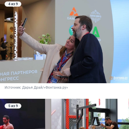
4 из 9
Источник: 
Дарья Драй/«Фонтанка.ру»
5 из 9