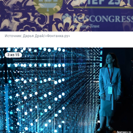
Источник: 
Дарья Драй/«Фонтанка.ру»
3 из 15