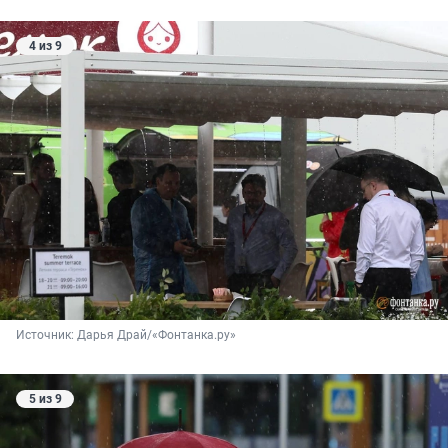
4 из 9
Источник: 
Дарья Драй/«Фонтанка.ру»
5 из 9