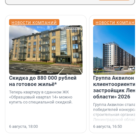
НОВОСТИ КОМПАНИЙ
НОВОСТИ КОМПАНИ
Скидка до 880 000 рублей
Группа Аквилон 
на готовое жильё*
клиентоориентир
застройщик Лени
Теперь квартиру в сданном ЖК
области» 2026
«Образцовый квартал 14» можно
купить со специальной скидкой.
Группа Аквилон стала 
победителей конкурса 
строительная организа
Ленинградской области 
номинации «Самый
6 августа, 18:00
6 августа, 16:50
клиентоориентированн
застройщик Ленинград
области».