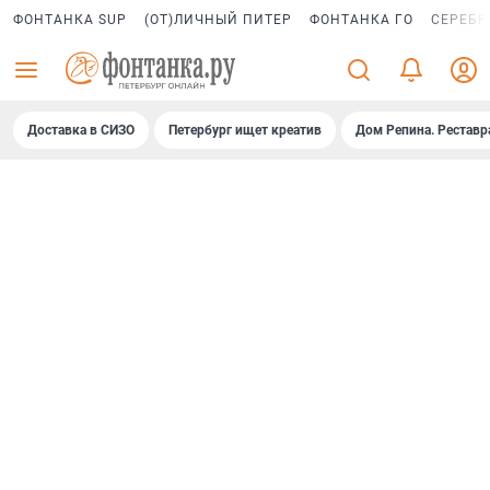
ФОНТАНКА SUP
(ОТ)ЛИЧНЫЙ ПИТЕР
ФОНТАНКА ГО
СЕРЕБР
Доставка в СИЗО
Петербург ищет креатив
Дом Репина. Реставр