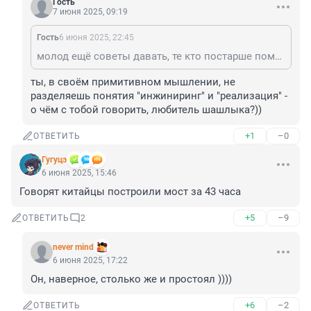
Гость
7 июня 2025, 09:19
Гость
6 июня 2025, 22:45
молод ещё советы давать, те кто постарше помнят "уникальность" моста, который потерял секцию через17 лет постройки и был закрыт на ремонт, а ещё через 20 лет новый капремонт. А так разрушаться начал уже через 2 года эксплуатации и это при том что такой нагрузки как сейчас в 60-70х не было.
ты, в своём примитивном мышлении, не 
разделяешь понятия "инжиниринг" и "реализация" - 
о чём с тобой говорить, любитель шашлыка?))
+1
–0
ОТВЕТИТЬ
Гугуцэ
6 июня 2025, 15:46
Говорят китайцы построили мост за 43 часа
+5
–9
ОТВЕТИТЬ
2
never mind
6 июня 2025, 17:22
Он, наверное, столько же и простоял ))))
+6
–2
ОТВЕТИТЬ