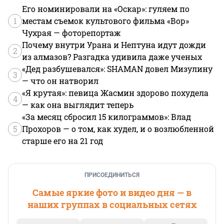
Его номинировали на «Оскар»: гуляем по
1
местам съемок культового фильма «Вор»
Чухрая — фоторепортаж
Почему внутри Урана и Нептуна идут дожди
2
из алмазов? Разгадка удивила даже ученых
«Дед разбушевался»: SHAMAN довел Мизулину
3
— что он натворил
«Я крутая»: певица Жасмин здорово похудела
4
— как она выглядит теперь
«За месяц сбросил 15 килограммов»: Влад
5
Прохоров — о том, как худел, и о возлюбленной
старше его на 21 год
ПРИСОЕДИНИТЬСЯ
Самые яркие фото и видео дня — в
наших группах в социальных сетях