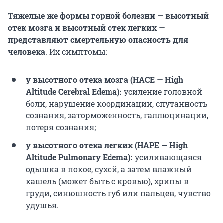
Тяжелые же формы горной болезни — высотный
отек мозга и высотный отек легких —
представляют смертельную опасность для
человека
. Их симптомы:
у высотного отека мозга (HACE — High
Altitude Cerebral Edema):
усиление головной
боли, нарушение координации, спутанность
сознания, заторможенность, галлюцинации,
потеря сознания;
у высотного отека легких (HAPE — High
Altitude Pulmonary Edema):
усиливающаяся
одышка в покое, сухой, а затем влажный
кашель (может быть с кровью), хрипы в
груди, синюшность губ или пальцев, чувство
удушья.