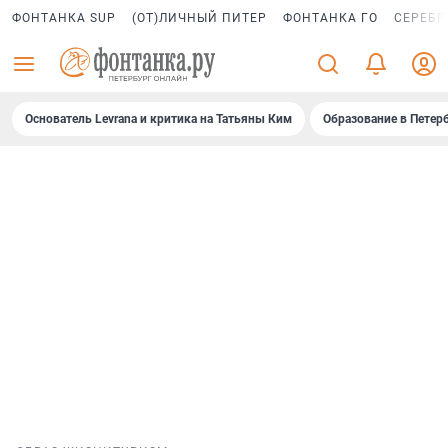
ФОНТАНКА SUP
(ОТ)ЛИЧНЫЙ ПИТЕР
ФОНТАНКА ГО
СЕРЕБР
Основатель Levrana и критика на Татьяны Ким
Образование в Петер