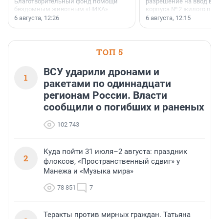
Благотворительный фонд помощи
разрешение на ввод в 
бездомным животным «НИКА»
корпуса № 2 жилого про
заключили соглашение о
Уютный квартал», расп
6 августа, 12:26
6 августа, 12:15
стратегическом сотрудничестве.
Всеволожском районе
Ленинградской области
ТОП 5
ВСУ ударили дронами и
1
ракетами по одиннадцати
регионам России. Власти
сообщили о погибших и раненых
102 743
Куда пойти 31 июля–2 августа: праздник
2
флоксов, «Пространственный сдвиг» у
Манежа и «Музыка мира»
78 851
7
Теракты против мирных граждан. Татьяна