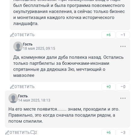
был бесплатный и была программа повсеместного 
окультуривания населения, а сейчас только бизнес 
и монетизация каждого клочка исторического 
ландшафта.
+6
–1
ОТВЕТИТЬ
Гость
18 мая 2025, 09:15
Да, коммуняки дали дуба полвека назад. Остались 
только партбилеты за божничками-иконами 
спрятанные да дядюшка Зю, мечтающий о 
мавзолее
+0
–0
ОТВЕТИТЬ
Гость
14 мая 2025, 18:13
На его месте появится........ знаем, проходили и это. 
Правильно, это когда сначала посадили рядом, а 
потом спилили.
+6
–3
ОТВЕТИТЬ
2