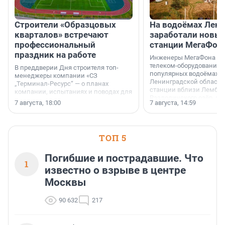
Строители «Образцовых
На водоёмах Лен
кварталов» встречают
заработали новы
профессиональный
станции МегаФон
праздник на работе
Инженеры МегаФона ус
телеком-оборудование 
В преддверии Дня строителя топ-
популярных водоёмах
менеджеры компании «СЗ
Ленинградской области
„Терминал-Ресурс“ — о планах
станции вблизи Лембол
компании, испытаниях и поводах для
Раздолинского озёр, а 
осторожного оптимизма.
7 августа, 18:00
7 августа, 14:59
недалеко от Большого Т
водопада.
ТОП 5
Погибшие и пострадавшие. Что
1
известно о взрыве в центре
Москвы
90 632
217