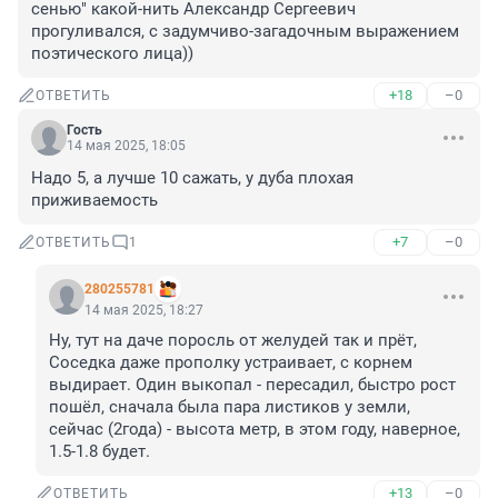
сенью" какой-нить Александр Сергеевич 
прогуливался, с задумчиво-загадочным выражением 
поэтического лица))
+18
–0
ОТВЕТИТЬ
Гость
14 мая 2025, 18:05
Надо 5, а лучше 10 сажать, у дуба плохая 
приживаемость
+7
–0
ОТВЕТИТЬ
1
280255781
14 мая 2025, 18:27
Ну, тут на даче поросль от желудей так и прёт, 
Соседка даже прополку устраивает, с корнем 
выдирает. Один выкопал - пересадил, быстро рост 
пошёл, сначала была пара листиков у земли, 
сейчас (2года) - высота метр, в этом году, наверное, 
1.5-1.8 будет.
+13
–0
ОТВЕТИТЬ