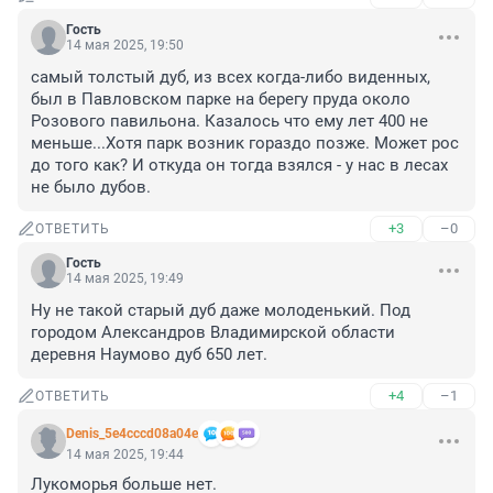
Гость
14 мая 2025, 19:50
самый толстый дуб, из всех когда-либо виденных, 
был в Павловском парке на берегу пруда около 
Розового павильона. Казалось что ему лет 400 не 
меньше...Хотя парк возник гораздо позже. Может рос 
до того как? И откуда он тогда взялся - у нас в лесах 
не было дубов.
+3
–0
ОТВЕТИТЬ
Гость
14 мая 2025, 19:49
Ну не такой старый дуб даже молоденький. Под 
городом Александров Владимирской области 
деревня Наумово дуб 650 лет.
+4
–1
ОТВЕТИТЬ
Denis_5e4cccd08a04e
14 мая 2025, 19:44
Лукоморья больше нет.