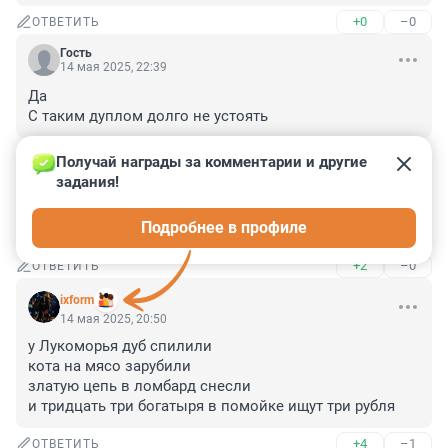
+0
–0
ОТВЕТИТЬ
Гость
14 мая 2025, 22:39
Да

С таким дуплом долго не устоять
+0
–0
ОТВЕТИТЬ
Получай награды за комментарии и другие 
задания!
Гость
14 мая 2025, 21:56
Подробнее в профиле
При А.С.Пушкине рос!
+2
–0
ОТВЕТИТЬ
ixform
14 мая 2025, 20:50
у Лукоморья дуб спилили

кота на мясо зарубили

златую цепь в ломбард снесли 

и тридцать три богатыря в помойке ищут три рубля
+4
–1
ОТВЕТИТЬ